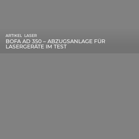
,
ARTIKEL
SONSTIGE
,
ARTIKEL
LASER
DIE BEDEUTENDSTEN SCHRITTE ZUR
BOFA AD 350 – ABZUGSANLAGE FÜR
ERFOLGREICHEN MARKENBILDUNG IN DER
LASERGERÄTE IM TEST
DIGITALEN ÄRA