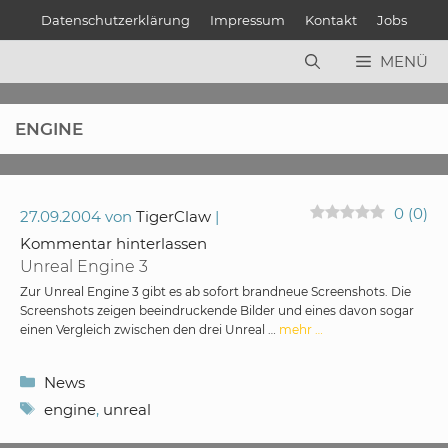
Zum
Datenschutzerklärung
Impressum
Kontakt
Jobs
Inhalt
springen
MENÜ
ENGINE
0
(
0
)
27.09.2004
von
TigerClaw
Kommentar hinterlassen
Unreal Engine 3
Zur Unreal Engine 3 gibt es ab sofort brandneue Screenshots. Die
Screenshots zeigen beeindruckende Bilder und eines davon sogar
einen Vergleich zwischen den drei Unreal …
mehr …
Kategorien
News
Schlagwörter
engine
,
unreal