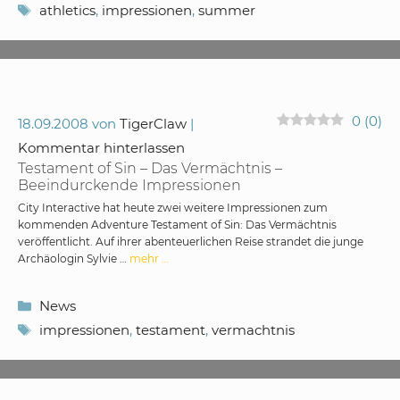
Schlagwörter
athletics
,
impressionen
,
summer
0
(
0
)
18.09.2008
von
TigerClaw
Kommentar hinterlassen
Testament of Sin – Das Vermächtnis –
Beeindurckende Impressionen
City Interactive hat heute zwei weitere Impressionen zum
kommenden Adventure Testament of Sin: Das Vermächtnis
veröffentlicht. Auf ihrer abenteuerlichen Reise strandet die junge
Archäologin Sylvie …
mehr …
Kategorien
News
Schlagwörter
impressionen
,
testament
,
vermachtnis