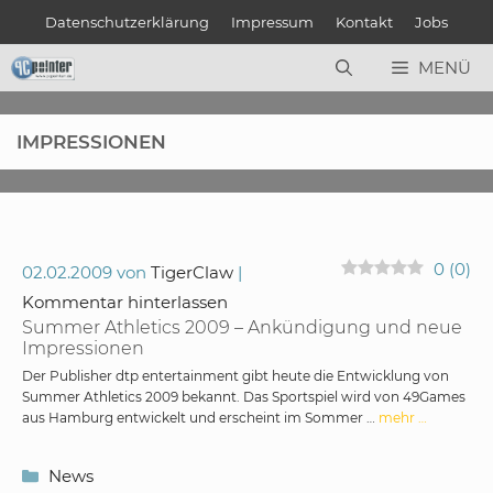
Zum
Datenschutzerklärung
Impressum
Kontakt
Jobs
Inhalt
springen
MENÜ
IMPRESSIONEN
0
(
0
)
02.02.2009
von
TigerClaw
Kommentar hinterlassen
Summer Athletics 2009 – Ankündigung und neue
Impressionen
Der Publisher dtp entertainment gibt heute die Entwicklung von
Summer Athletics 2009 bekannt. Das Sportspiel wird von 49Games
aus Hamburg entwickelt und erscheint im Sommer …
mehr …
Kategorien
News