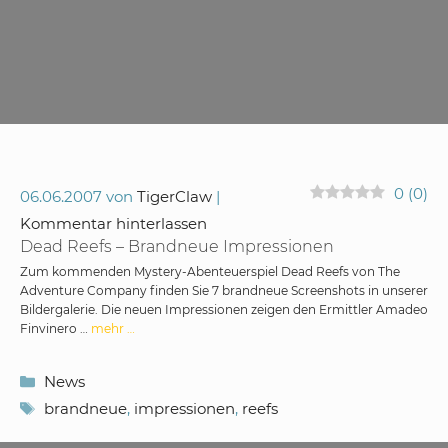
0
(
0
)
06.06.2007
von
TigerClaw
Kommentar hinterlassen
Dead Reefs – Brandneue Impressionen
Zum kommenden Mystery-Abenteuerspiel Dead Reefs von The
Adventure Company finden Sie 7 brandneue Screenshots in unserer
Bildergalerie. Die neuen Impressionen zeigen den Ermittler Amadeo
Finvinero …
mehr …
Kategorien
News
Schlagwörter
brandneue
,
impressionen
,
reefs