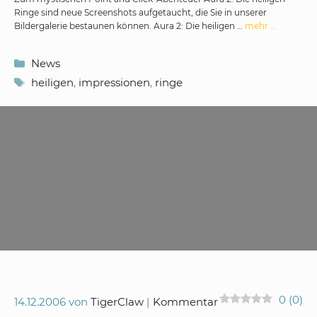
Ringe sind neue Screenshots aufgetaucht, die Sie in unserer
Bildergalerie bestaunen können. Aura 2: Die heiligen …
mehr …
Kategorien
News
Schlagwörter
heiligen
,
impressionen
,
ringe
0
(
0
)
14.12.2006
von
TigerClaw
Kommentar