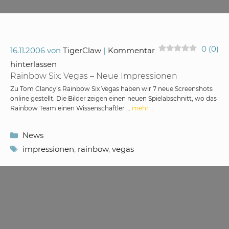
0
(
0
)
16.11.2006
von
TigerClaw
Kommentar
hinterlassen
Rainbow Six: Vegas – Neue Impressionen
Zu Tom Clancy’s Rainbow Six Vegas haben wir 7 neue Screenshots
online gestellt. Die Bilder zeigen einen neuen Spielabschnitt, wo das
Rainbow Team einen Wissenschaftler …
mehr …
Kategorien
News
Schlagwörter
impressionen
,
rainbow
,
vegas