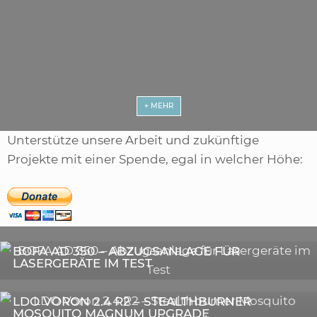
+ MEHR
Unterstütze unsere Arbeit und zukünftige
Projekte mit einer Spende, egal in welcher Höhe:
,
ARTIKEL
SONSTIGE
,
ARTIKEL
LASER
DIE BEDEUTENDSTEN SCHRITTE ZUR
BOFA AD 350 – ABZUGSANLAGE FÜR
ERFOLGREICHEN MARKENBILDUNG IN DER
LASERGERÄTE IM TEST
DIGITALEN ÄRA
3D-DRUCKER
LDO VORON 2.4 R2 – STEALTHBURNER
MOSQUITO MAGNUM UPGRADE
ASTRONOMIE