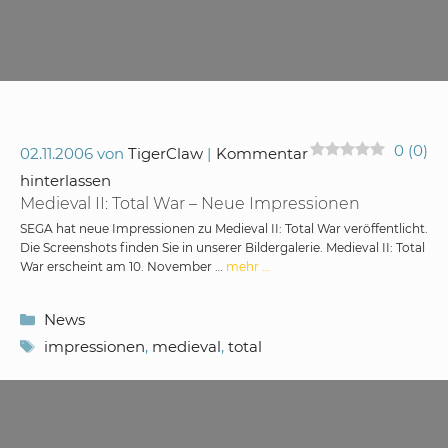
0
(
0
)
02.11.2006
von
TigerClaw
Kommentar
hinterlassen
Medieval II: Total War – Neue Impressionen
SEGA hat neue Impressionen zu Medieval II: Total War veröffentlicht.
Die Screenshots finden Sie in unserer Bildergalerie. Medieval II: Total
War erscheint am 10. November …
mehr …
Kategorien
News
Schlagwörter
impressionen
,
medieval
,
total