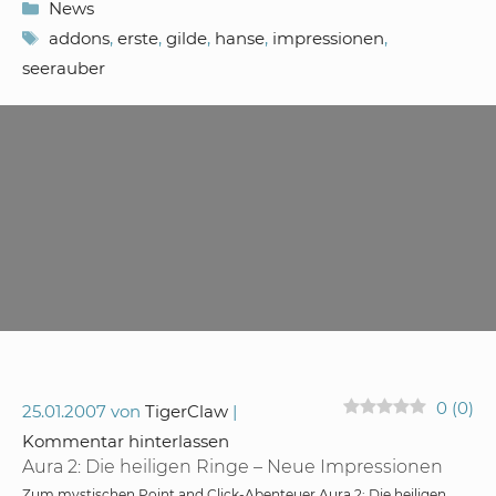
Kategorien
News
Schlagwörter
addons
,
erste
,
gilde
,
hanse
,
impressionen
,
seerauber
0
(
0
)
25.01.2007
von
TigerClaw
Kommentar hinterlassen
Aura 2: Die heiligen Ringe – Neue Impressionen
Zum mystischen Point and Click-Abenteuer Aura 2: Die heiligen