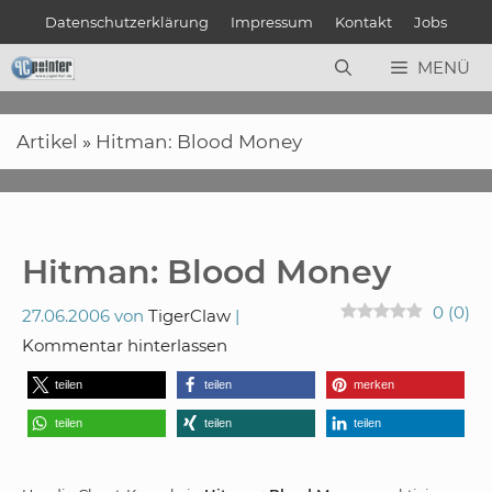
Zum
Datenschutzerklärung
Impressum
Kontakt
Jobs
Inhalt
springen
MENÜ
Artikel
»
Hitman: Blood Money
Hitman: Blood Money
0
(
0
)
27.06.2006
von
TigerClaw
Kommentar hinterlassen
teilen
teilen
merken
teilen
teilen
teilen