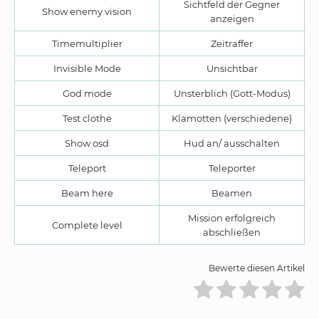
Sichtfeld der Gegner
Show enemy vision
anzeigen
Timemultiplier
Zeitraffer
Invisible Mode
Unsichtbar
God mode
Unsterblich (Gott-Modus)
Test clothe
Klamotten (verschiedene)
Show osd
Hud an/ ausschalten
Teleport
Teleporter
Beam here
Beamen
Mission erfolgreich
Complete level
abschließen
Bewerte diesen Artikel