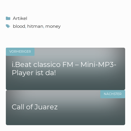
Kategorien
Artikel
Schlagwörter
blood
,
hitman
,
money
VORHERIGER
i.Beat classico FM – Mini-MP3-
Player ist da!
NÄCHSTER
Call of Juarez