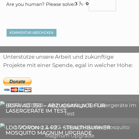
Are you human? Please solve:
Unterstütze unsere Arbeit und zukünftige
Projekte mit einer Spende, egal in welcher Höhe:
,
ARTIKEL
SONSTIGE
,
ARTIKEL
LASER
DIE BEDEUTENDSTEN SCHRITTE ZUR
BOFA AD 350 – ABZUGSANLAGE FÜR
ERFOLGREICHEN MARKENBILDUNG IN DER
LASERGERÄTE IM TEST
DIGITALEN ÄRA
3D-DRUCKER
LDO VORON 2.4 R2 – STEALTHBURNER
MOSQUITO MAGNUM UPGRADE
ASTRONOMIE
PEGASUS ASTRO ULTIMATE POWERBOX V2