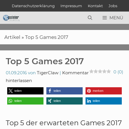
Zum
Datenschutzerklärung
Impressum
Kontakt
Jobs
Inhalt
springen
MENÜ
Artikel
»
Top 5 Games 2017
Top 5 Games 2017
0
(
0
)
01.09.2016
von
TigerClaw
Kommentar
hinterlassen
teilen
teilen
merken
teilen
teilen
teilen
Top 5 der erwarteten Games 2017