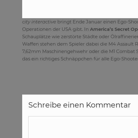
city interactive
bringt Ende Januar einen Ego-Shoot
Operationen der USA gibt. In
America’s Secret Op
Schauplätze wie zerstörte Städte oder Ölraffinerie
Waffen stehen dem Spieler dabei die M4 Assault R
7,62mm Maschinengehwehr oder die M1 Combat Sho
das ein richtiges Schnäppchen für alle Ego-Shoote
Schreibe einen Kommentar
Kommentar