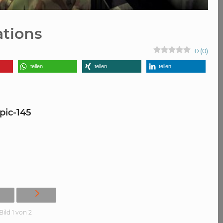
ations
0
(
0
)
teilen
teilen
teilen
pic-145
Bild 1 von 2