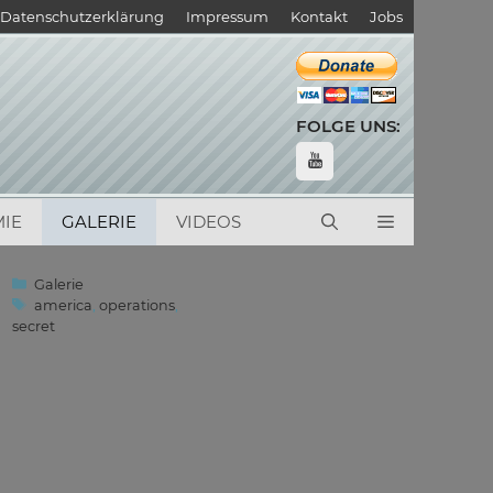
Datenschutzerklärung
Impressum
Kontakt
Jobs
FOLGE UNS:
IE
GALERIE
VIDEOS
Kategorien
Galerie
Schlagwörter
america
,
operations
,
secret