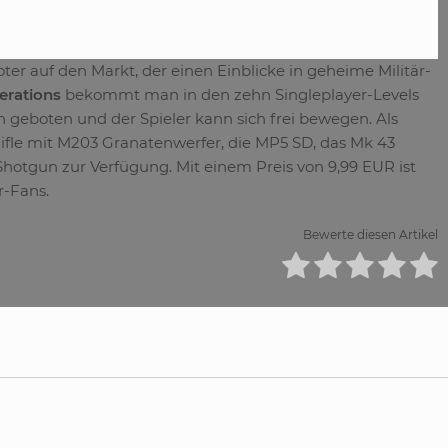
er auf den Markt, der einen Einblicke in geheime Militär-
erations
bekommt man in den zehn Singleplayer-Levels
n geboten und der Spieler kann sich frei bewegen. Als
ifle mit M203 Granatenwerfer, die MP5 SD, das Mk 43
tgun zur Verfügung. Mit einem Preis von 9,99 EUR ist
r-Fans.
Bewerte diesen Artikel