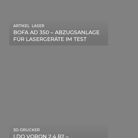
,
ARTIKEL
LASER
,
ARTIKEL
SONSTIGE
BOFA AD 350 – ABZUGSANLAGE
DIE BEDEUTENDSTEN SCHRITTE
FÜR LASERGERÄTE IM TEST
ZUR ERFOLGREICHEN
MARKENBILDUNG IN DER
DIGITALEN ÄRA
3D-DRUCKER
LDO VORON 2.4 R2 –