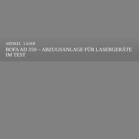
,
ARTIKEL
SONSTIGE
,
ARTIKEL
LASER
DIE BEDEUTENDSTEN SCHRITTE ZUR
BOFA AD 350 – ABZUGSANLAGE FÜR LASERGERÄTE
ERFOLGREICHEN MARKENBILDUNG IN DER
IM TEST
DIGITALEN ÄRA