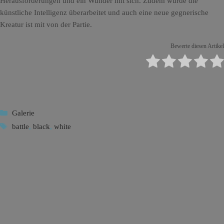
Herausforderungen und ein Wunder mit sich. Zudem wurde die
künstliche Intelligenz überarbeitet und auch eine neue gegnerische
Kreatur ist mit von der Partie.
Bewerte diesen Artikel
Kategorien
Galerie
Schlagwörter
battle
,
black
,
white