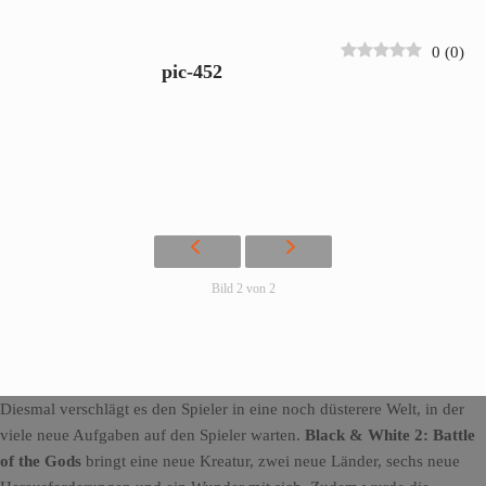
0
(
0
)
pic-452
Bild 2 von 2
Diesmal verschlägt es den Spieler in eine noch düsterere Welt, in der
viele neue Aufgaben auf den Spieler warten.
Black & White 2: Battle
of the Gods
bringt eine neue Kreatur, zwei neue Länder, sechs neue