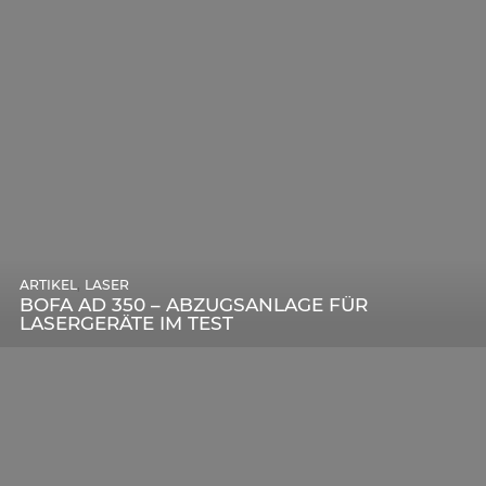
,
ARTIKEL
SONSTIGE
,
ARTIKEL
LASER
DIE BEDEUTENDSTEN SCHRITTE ZUR
BOFA AD 350 – ABZUGSANLAGE FÜR
ERFOLGREICHEN MARKENBILDUNG IN DER
LASERGERÄTE IM TEST
DIGITALEN ÄRA