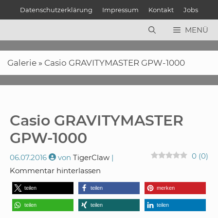
Zum
Datenschutzerklärung
Impressum
Kontakt
Jobs
Inhalt
springen
MENÜ
Galerie
»
Casio GRAVITYMASTER GPW-1000
Casio GRAVITYMASTER
GPW-1000
0
(
0
)
06.07.2016
von
TigerClaw
Kommentar hinterlassen
teilen
teilen
merken
teilen
teilen
teilen