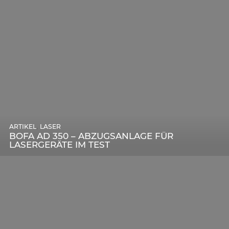
,
ARTIKEL
SONSTIGE
,
ARTIKEL
LASER
DIE BEDEUTENDSTEN SCHRITTE ZUR
BOFA AD 350 – ABZUGSANLAGE FÜR
ERFOLGREICHEN MARKENBILDUNG IN DER
LASERGERÄTE IM TEST
DIGITALEN ÄRA