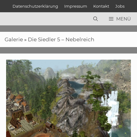
Zum
Datenschutzerklärung
Impressum
Kontakt
Jobs
Inhalt
springen
MENÜ
Galerie
»
Die Siedler 5 – Nebelreich