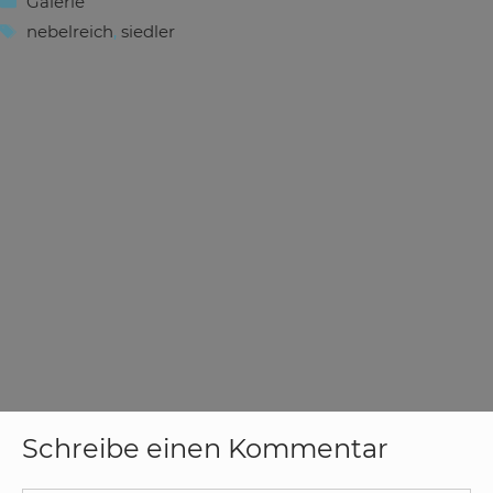
Galerie
Schlagwörter
nebelreich
,
siedler
Schreibe einen Kommentar