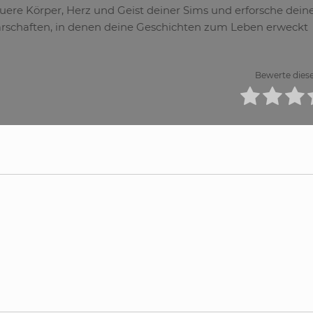
euere Körper, Herz und Geist deiner Sims und erforsche dein
arschaften, in denen deine Geschichten zum Leben erweckt
Bewerte diese