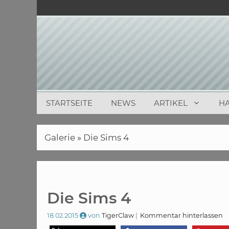
Zum
Inhalt
springen
STARTSEITE
NEWS
ARTIKEL
H
Galerie
»
Die Sims 4
Die Sims 4
18.02.2015
von
TigerClaw
Kommentar hinterlassen