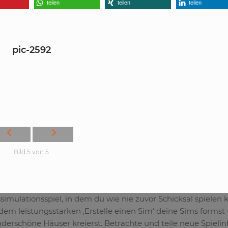
teilen
teilen
teilen
pic-2592
Bild 5 von 5
imulationsspiel, in dem du wie nie zuvor Schicksal spielen 
dem leistungsstarken ‚Erstelle einen Sim‘ deine Sims formst
rschöne Häuser kreierst. Betrachte und teile neue Spielin