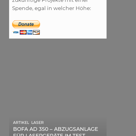
zukünftige Projekte mit einer
Spende, egal in welcher Höhe:
,
ARTIKEL
LASER
,
ARTIKEL
SONSTIGE
BOFA AD 350 – ABZUGSANLAGE
DIE BEDEUTENDSTEN SCHRITTE
FÜR LASERGERÄTE IM TEST