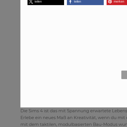
teilen
teilen
merken
Die Sims 4 ist das mit Spannung erwartete Lebenss
Erlebe ein neues Maß an Kreativität, wenn du mit 
mit dem taktilen, modulbasierten Bau-Modus wunde