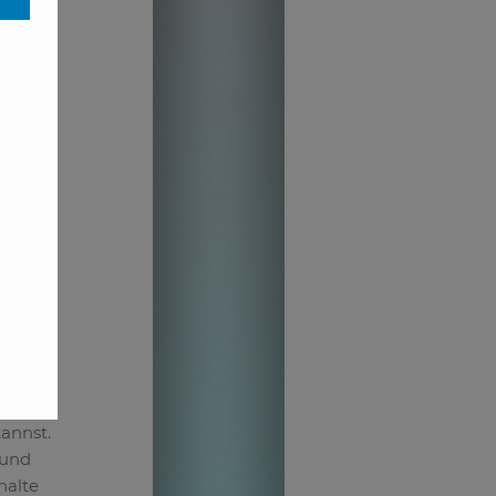
kannst.
 und
halte