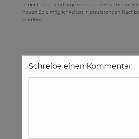
in der Galerie und füge sie deinem Spiel hinzu. St
neuen Spielmöglichkeiten in pulsierenden Nachb
werden.
Schreibe einen Kommentar
Kommentar