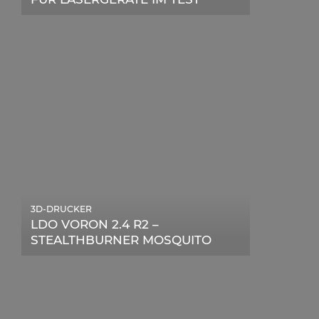
ZUR ERFOLGREICHEN
MARKENBILDUNG IN DER
DIGITALEN ÄRA
3D-DRUCKER
LDO VORON 2.4 R2 –
STEALTHBURNER MOSQUITO
MAGNUM UPGRADE