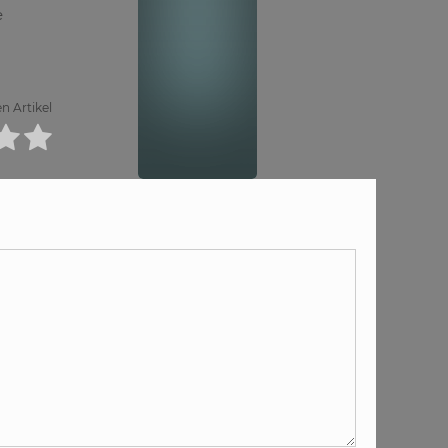
e
n Artikel