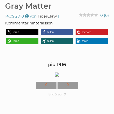
Gray Matter
0
(
0
)
14.09.2010
von
TigerClaw
Kommentar hinterlassen
teilen
teilen
merken
teilen
teilen
teilen
pic-1916
Bild 5 von 9