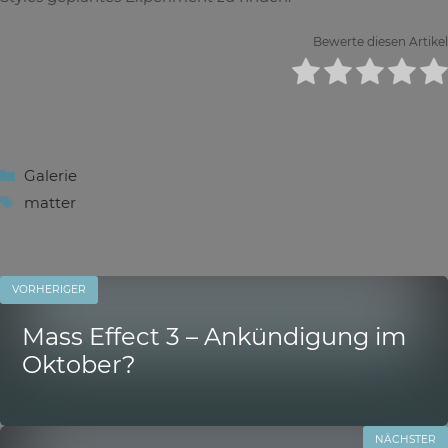
Bewerte diesen Artikel
Kategorien
Galerie
Schlagwörter
matter
VORHERIGER
Mass Effect 3 – Ankündigung im
Oktober?
NÄCHSTER