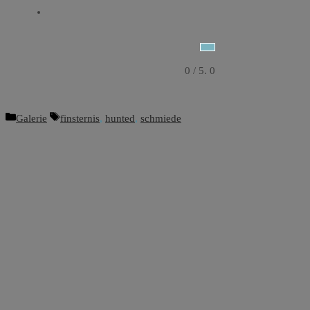
0
/ 5.
0
Kategorien
Schlagwörter
Galerie
finsternis
,
hunted
,
schmiede