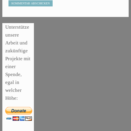
Unterstütze
unsere
Arbeit und
zukünftige
Projekte mit
einer
Spende,
egal in
welcher
Höhe:
,
ARTIKEL
SONSTIGE
,
ARTIKEL
DIE
LASER