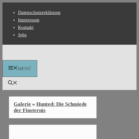
Zum
Datenschutzerklärung
Inhalt
Impressum
springen
Kontakt
Jobs
MENÜ
Galerie
»
Hunted: Die Schmiede
der Finsternis