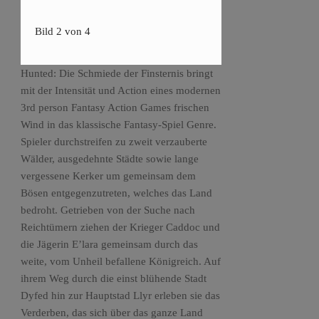
Bild 2 von 4
Hunted: Die Schmiede der Finsternis bringt
mit der Intensität und Action eines modernen
3rd person Fantasy Action Games frischen
Wind in das klassische Fantasy-Spiel Genre.
Spieler durchstreifen zu zweit verzauberte
Wälder, ausgedehnte Städte sowie lange
vergessene Kerker um gemeinsam dem
Bösen entgegenzutreten, welches das Land
bedroht. Getrieben von der Suche nach
Reichtümern ziehen der Krieger Caddoc und
die Jägerin E’lara gemeinsam durch das
weite, vom Unheil befallene Königreich. Auf
ihrem Weg durch die einst blühende Stadt
Dyfed hin zur Hauptstad Llyr erleben sie das
Verderben, das sich über das ganze Land