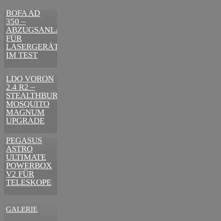
BEDEUTENDSTEN
SCHRITTE
BOFA AD
ZUR
350 –
ERFOLGREICHEN
ABZUGSANLAGE
MARKENBILDUNG
FÜR
IN DER
LASERGERÄTE
DIGITALEN
IM TEST
ÄRA
3D-DRUCKER
LDO VORON
2.4 R2 –
STEALTHBURNER
MOSQUITO
MAGNUM
UPGRADE
ASTRONOMIE
PEGASUS
ASTRO
ULTIMATE
POWERBOX
V2 FÜR
TELESKOPE
GALERIE
VIDEOS