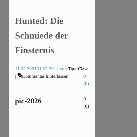
Hunted: Die
Schmiede der
Finsternis
11.02.2021
01.03.2011
von
TigerClaw
Kommentar hinterlassen
0
(
0
)
0
pic-2026
(
0
)