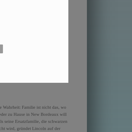
Wahrheit: Familie ist nicht das, wo
ieder zu Hause in New Bordeaux will
ls seine Ersatzfamilie, die schwarzen
cht wird, gründet Lincoln auf der