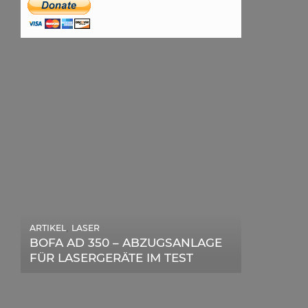
ARTIKEL
,
LASER
ARTIKEL
,
SONSTIGE
BOFA AD 350 – ABZUGSANLAGE
DIE BEDEUTENDSTEN SCHRITTE
FÜR LASERGERÄTE IM TEST
ZUR ERFOLGREICHEN
MARKENBILDUNG IN DER
DIGITALEN ÄRA