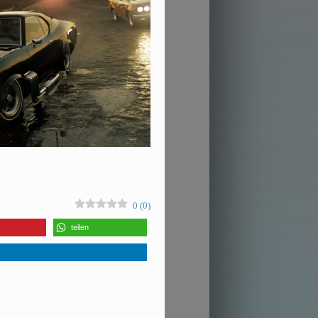
0
(
0
)
teilen