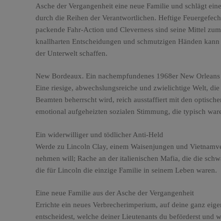
Asche der Vergangenheit eine neue Familie und schlägt ein
durch die Reihen der Verantwortlichen. Heftige Feuergefech
packende Fahr-Action und Cleverness sind seine Mittel zum
knallharten Entscheidungen und schmutzigen Händen kann ma
der Unterwelt schaffen.
New Bordeaux. Ein nachempfundenes 1968er New Orleans
Eine riesige, abwechslungsreiche und zwielichtige Welt, di
Beamten beherrscht wird, reich ausstaffiert mit den optisch
emotional aufgeheizten sozialen Stimmung, die typisch ware
Ein widerwilliger und tödlicher Anti-Held
Werde zu Lincoln Clay, einem Waisenjungen und Vietnamve
nehmen will; Rache an der italienischen Mafia, die die schw
die für Lincoln die einzige Familie in seinem Leben waren.
Eine neue Familie aus der Asche der Vergangenheit
Errichte ein neues Verbrecherimperium, auf deine ganz eig
entscheidest, welche deiner Lieutenants du beförderst und w