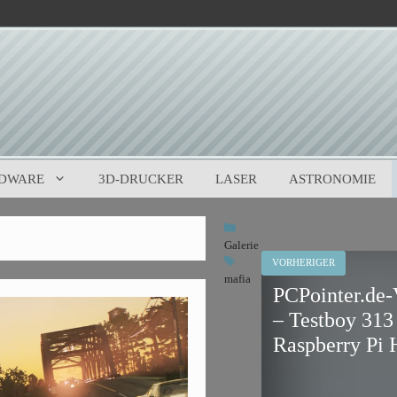
DWARE
3D-DRUCKER
LASER
ASTRONOMIE
Kategorien
Galerie
Schlagwörter
VORHERIGER
mafia
PCPointer.de-
– Testboy 313
Raspberry Pi