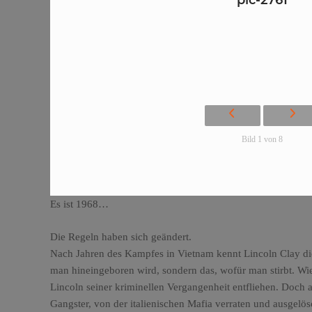
pic-2761
Bild 1 von 8
Es ist 1968…
Die Regeln haben sich geändert.
Nach Jahren des Kampfes in Vietnam kennt Lincoln Clay die 
man hineingeboren wird, sondern das, wofür man stirbt. W
Lincoln seiner kriminellen Vergangenheit entfliehen. Doch a
Gangster, von der italienischen Mafia verraten und ausgelös