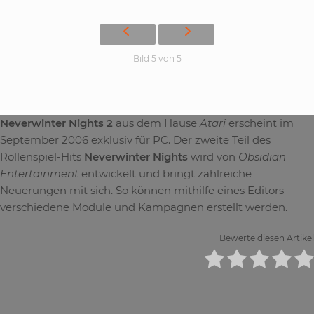
Bild 5 von 5
Neverwinter Nights 2
aus dem Hause
Atari
erscheint im
September 2006 exklusiv für PC. Der zweite Teil des
Rollenspiel-Hits
Neverwinter Nights
wird von
Obsidian
Entertainment
entwickelt und bringt zahlreiche
Neuerungen mit sich. So können mithilfe eines Editors
verschiedene Module und Kampagnen erstellt werden.
Bewerte diesen Artikel