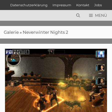
Zum
Datenschutzerklärung
Impressum
Kontakt
Jobs
Inhalt
springen
MENÜ
Galerie
»
Neverwinter Nights 2