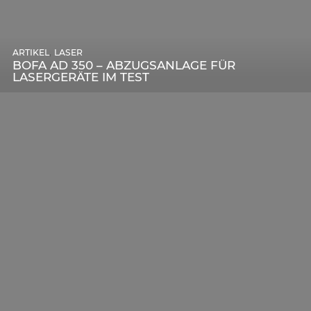
,
ARTIKEL
SONSTIGE
,
ARTIKEL
LASER
DIE BEDEUTENDSTEN SCHRITTE ZUR
BOFA AD 350 – ABZUGSANLAGE FÜR
ERFOLGREICHEN MARKENBILDUNG IN DER
LASERGERÄTE IM TEST
DIGITALEN ÄRA