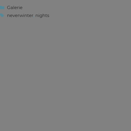
Kategorien
Galerie
Schlagwörter
neverwinter
,
nights