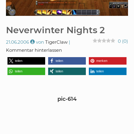
Neverwinter Nights 2
0
(
0
)
21.06.2006
von
TigerClaw
Kommentar hinterlassen
teilen
teilen
merken
teilen
teilen
teilen
pic-614