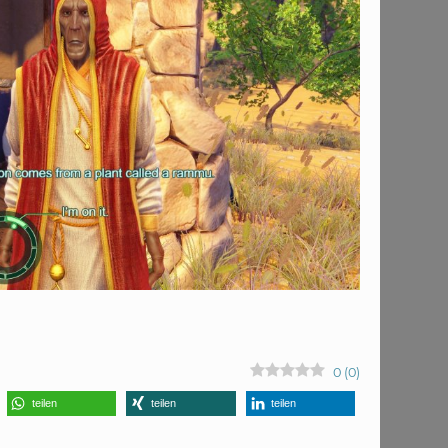
0
(
0
)
teilen
teilen
teilen