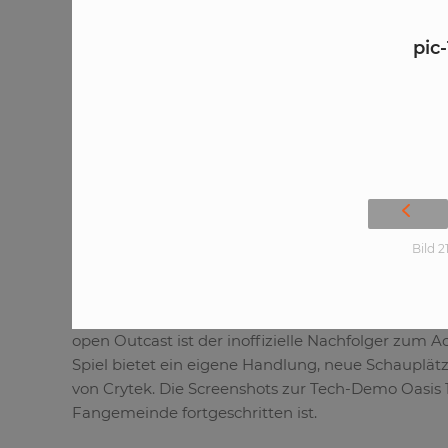
pic
Bild 2
open Outcast ist der inoffizielle Nachfolger zum 
Spiel bietet ein eigene Handlung, neue Schauplät
von Crytek. Die Screenshots zur Tech-Demo Oasis 1.
Fangemeinde fortgeschritten ist.