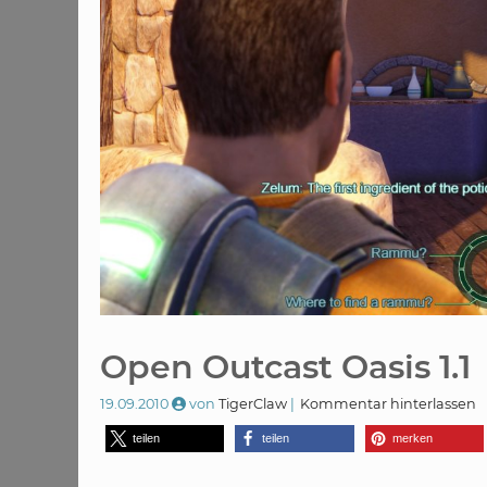
Open Outcast Oasis 1.1
19.09.2010
von
TigerClaw
Kommentar hinterlassen
teilen
teilen
merken