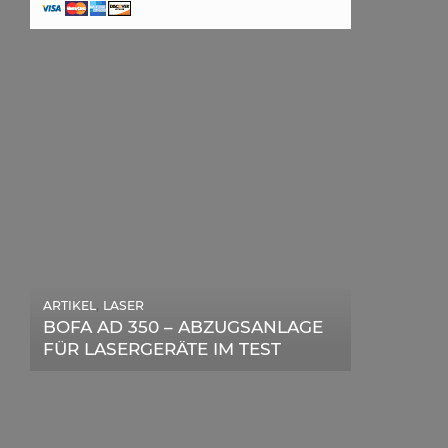
,
ARTIKEL
LASER
,
ARTIKEL
SONSTIGE
BOFA AD 350 – ABZUGSANLAGE
DIE BEDEUTENDSTEN SCHRITTE
FÜR LASERGERÄTE IM TEST
ZUR ERFOLGREICHEN
MARKENBILDUNG IN DER
DIGITALEN ÄRA