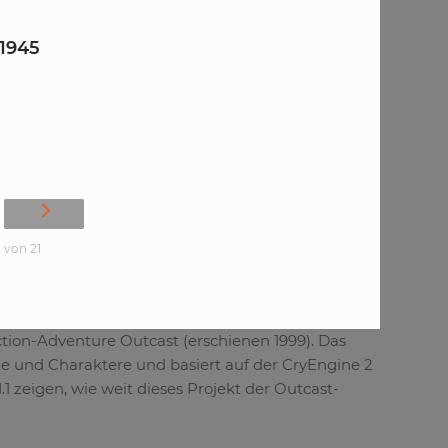
-1945
1 von 21
Action-Adventure Outcast (erschienen 1999). Das
ze und Charaktere und basiert auf der CryEngine 2
1 zeigen, wie weit dieses Projekt der Outcast-