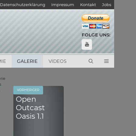
Datenschutzerklärung
Impressum
Kontakt
Jobs
FOLGE UNS:
IE
GALERIE
VIDEOS
egorien
rie
lagwörter
s
,
t
VORHERIGER
Open
Outcast
Oasis 1.1