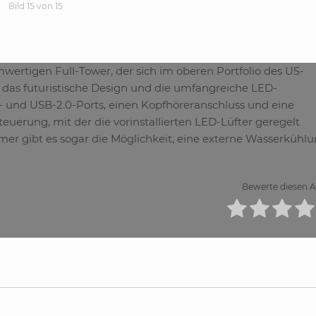
Bild 15 von 15
ertigen Full-Tower, der sich im oberen Portfolio des US-
 das futuristische Design und die umfangreiche LED-
0- und USB-2.0-Ports, einen Kopfhöreranschluss und eine
uerung, mit der die vorinstallierten LED-Lüfter geregelt
er gibt es sogar die Möglichkeit, eine externe Wasserkühl
Bewerte diesen Ar