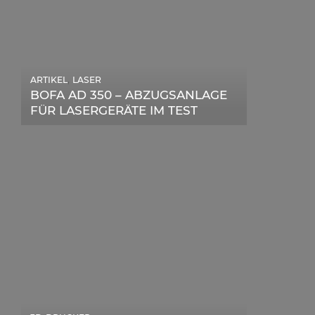
,
ARTIKEL
LASER
,
ARTIKEL
SONSTIGE
BOFA AD 350 – ABZUGSANLAGE
DIE BEDEUTENDSTEN SCHRITTE
FÜR LASERGERÄTE IM TEST
ZUR ERFOLGREICHEN
MARKENBILDUNG IN DER
DIGITALEN ÄRA