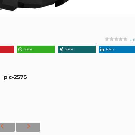
0
(
teilen
teilen
teilen
pic-2575