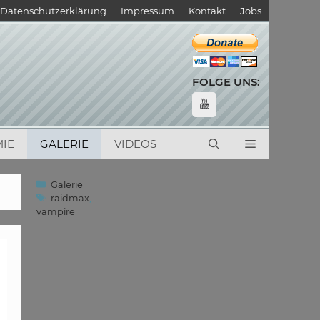
Datenschutzerklärung
Impressum
Kontakt
Jobs
FOLGE UNS:
IE
GALERIE
VIDEOS
Kategorien
Galerie
Schlagwörter
raidmax
,
vampire