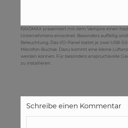
RAIDMAX präsentiert mit dem Vampire einen hochw
Unternehmens einordnet. Besonders auffällig sind
Beleuchtung. Das I/O-Panel bietet je zwei USB-3.
Mikrofon-Buchse. Dazu kommt eine kleine Lüfterste
werden können. Für besonders anspruchsvolle Gam
zu installieren.
Schreibe einen Kommentar
Kommentar