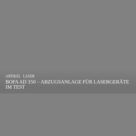
,
ARTIKEL
SONSTIGE
,
ARTIKEL
LASER
DIE BEDEUTENDSTEN SCHRITTE ZUR
BOFA AD 350 – ABZUGSANLAGE FÜR LASERGERÄTE
ERFOLGREICHEN MARKENBILDUNG IN DER
IM TEST
DIGITALEN ÄRA