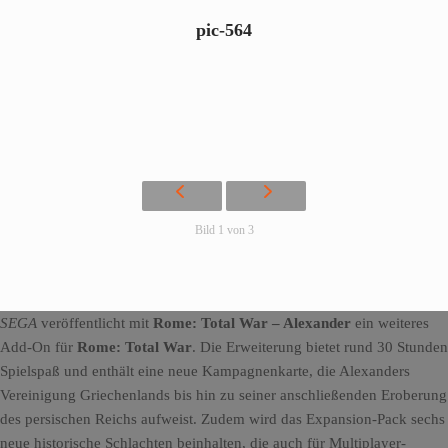
pic-564
Bild 1 von 3
SEGA
veröffentlicht mit
Rome: Total War – Alexander
ein weiteres
Add-On für
Rome: Total War
. Die Erweiterung bietet rund 30 Stunden
Spielspaß und enthält eine neue Kampagnenkarte, die Alexanders
Vereinigung Griechenlands bis hin zu seiner anschließenden Eroberung
des persischen Reichs aufweist. Zudem wird das Expansion-Pack sechs
neue historische Schlachten beinhalten, die auch für Multiplayer-