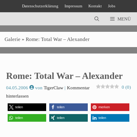
Zum
Datenschutzerklärung
Impressum
Kontakt
Jobs
Inhalt
springen
MENÜ
Galerie
»
Rome: Total War – Alexander
Rome: Total War – Alexander
0
(
0
)
04.05.2006
von
TigerClaw
Kommentar
hinterlassen
teilen
teilen
merken
teilen
teilen
teilen