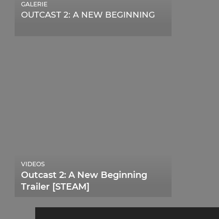
GALERIE
OUTCAST 2: A NEW BEGINNING
VIDEOS
Outcast 2: A New Beginning
Trailer [STEAM]