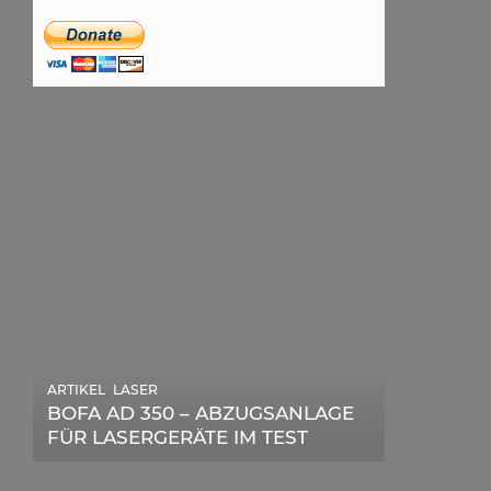
,
ARTIKEL
LASER
,
ARTIKEL
SONSTIGE
BOFA AD 350 – ABZUGSANLAGE
DIE BEDEUTENDSTEN SCHRITTE
FÜR LASERGERÄTE IM TEST
ZUR ERFOLGREICHEN
MARKENBILDUNG IN DER