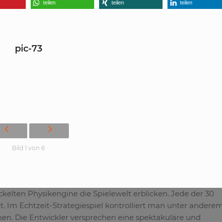
teilen
teilen
teilen
pic-73
Bild 1 von 6
ckelten Physikengine die Spielewelt erblicken. Jede der 30
. Im Echtzeit-Strategiespiel kontrolliert man unter anderem
nen. Die Entwickler versprechen eine spektakuläre und