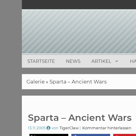
Zum
Inhalt
springen
STARTSEITE
NEWS
ARTIKEL
H
Galerie
»
Sparta – Ancient Wars
Sparta – Ancient Wars
13.11.2005
von
TigerClaw
Kommentar hinterlassen