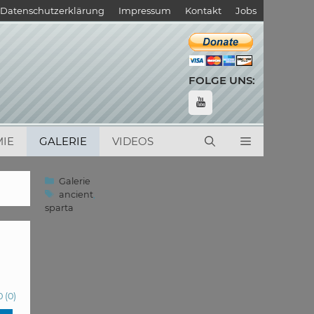
Datenschutzerklärung
Impressum
Kontakt
Jobs
FOLGE UNS:
IE
GALERIE
VIDEOS
Kategorien
Galerie
Schlagwörter
ancient
,
sparta
0
(
0
)