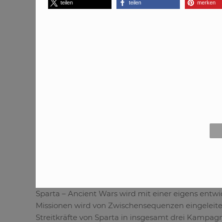
teilen
teilen
merken
Sparta – Ancient Wars wird mit einer eigens entwi
Missionen wird von Zwischensequenzen eingeleitet
Streitkräfte von Sparta in insgesamt drei Kampag