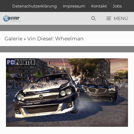
Zum
Datenschutzerklärung
Impressum
Kontakt
Jobs
Inhalt
springen
MENÜ
Galerie
»
Vin Diesel: Wheelman