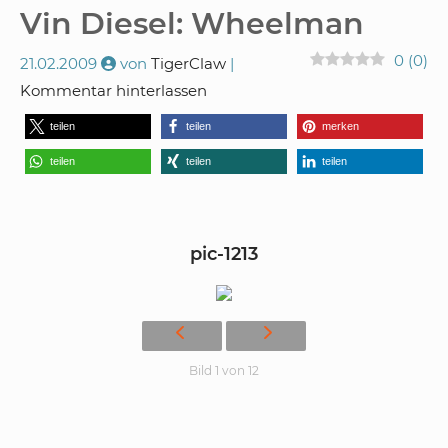
Vin Diesel: Wheelman
0
(
0
)
21.02.2009
von
TigerClaw
Kommentar hinterlassen
teilen
teilen
merken
teilen
teilen
teilen
pic-1213
Bild 1 von 12