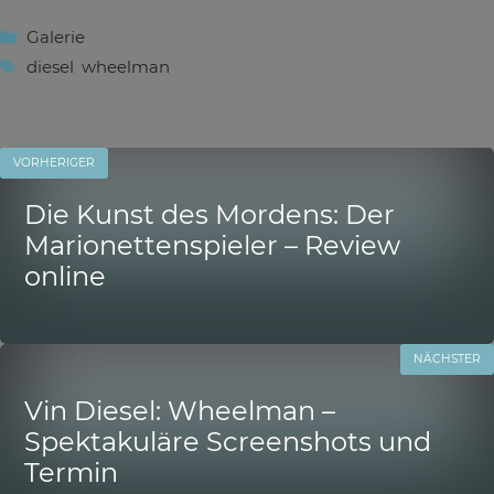
Kategorien
Galerie
Schlagwörter
diesel
,
wheelman
VORHERIGER
Die Kunst des Mordens: Der
Marionettenspieler – Review
online
NÄCHSTER
Vin Diesel: Wheelman –
Spektakuläre Screenshots und
Termin