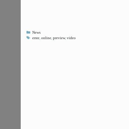
Kategorien
News
Schlagwörter
erste
,
online
,
preview
,
video