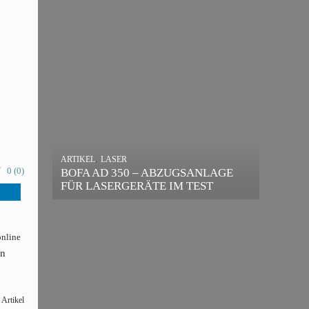
,
ARTIKEL
LASER
,
ARTIKEL
SONSTIGE
BOFA AD 350 – ABZUGSANLAGE
0
(
0
)
DIE BEDEUTENDSTEN SCHRITTE
FÜR LASERGERÄTE IM TEST
ZUR ERFOLGREICHEN
MARKENBILDUNG IN DER
DIGITALEN ÄRA
online
en
 Artikel