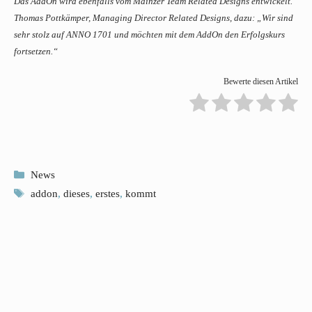
Das AddOn wird ebenfalls vom Mainzer Team Related Designs entwickelt.
Thomas Pottkämper, Managing Director Related Designs, dazu: „Wir sind
sehr stolz auf ANNO 1701 und möchten mit dem AddOn den Erfolgskurs
fortsetzen.“
Bewerte diesen Artikel
Kategorien
News
Schlagwörter
addon
,
dieses
,
erstes
,
kommt