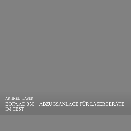
,
ARTIKEL
SONSTIGE
,
ARTIKEL
LASER
DIE BEDEUTENDSTEN SCHRITTE ZUR
BOFA AD 350 – ABZUGSANLAGE FÜR LASERGERÄTE
ERFOLGREICHEN MARKENBILDUNG IN DER
IM TEST
DIGITALEN ÄRA