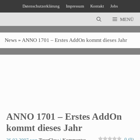
Zum
Datenschutzerklärung
Impressum
Kontakt
Jobs
Inhalt
springen
MENÜ
News
»
ANNO 1701 – Erstes AddOn kommt dieses Jahr
ANNO 1701 – Erstes AddOn
kommt dieses Jahr
0
(
0
)
26.02.2007
von
TigerClaw
Kommentar