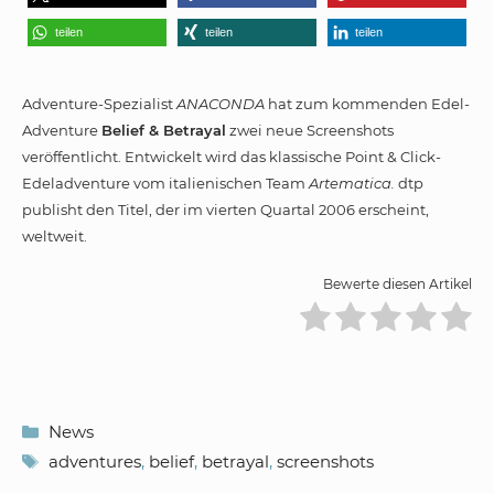
teilen
teilen
teilen
Adventure-Spezialist
ANACONDA
hat zum kommenden Edel-
Adventure
Belief & Betrayal
zwei neue Screenshots
veröffentlicht. Entwickelt wird das klassische Point & Click-
Edeladventure vom italienischen Team
Artematica.
dtp
publisht den Titel, der im vierten Quartal 2006 erscheint,
weltweit.
Bewerte diesen Artikel
Kategorien
News
Schlagwörter
adventures
,
belief
,
betrayal
,
screenshots