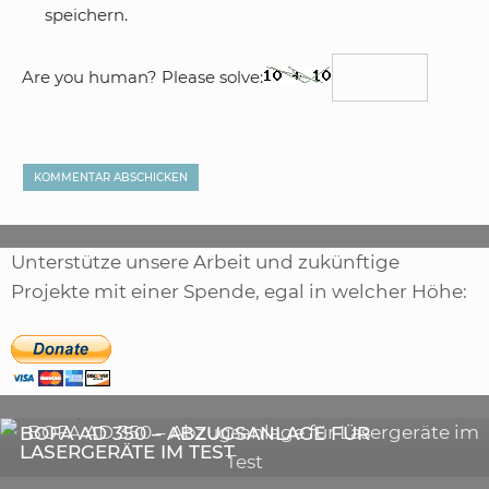
speichern.
Are you human? Please solve:
Unterstütze unsere Arbeit und zukünftige
Projekte mit einer Spende, egal in welcher Höhe:
,
ARTIKEL
SONSTIGE
,
ARTIKEL
LASER
DIE BEDEUTENDSTEN SCHRITTE ZUR
BOFA AD 350 – ABZUGSANLAGE FÜR
ERFOLGREICHEN MARKENBILDUNG IN DER
LASERGERÄTE IM TEST
DIGITALEN ÄRA