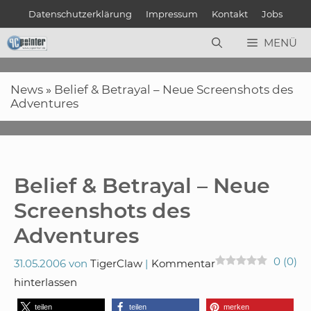
Zum
Datenschutzerklärung
Impressum
Kontakt
Jobs
Inhalt
springen
MENÜ
News
»
Belief & Betrayal – Neue Screenshots des
Adventures
Belief & Betrayal – Neue
Screenshots des
Adventures
0
(
0
)
31.05.2006
von
TigerClaw
Kommentar
hinterlassen
teilen
teilen
merken