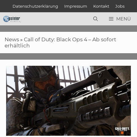
Zum
Datenschutzerklärung
Impressum
Kontakt
Jobs
Inhalt
springen
MENÜ
News
»
Call of Duty: Black Ops 4 – Ab sofort
erhältlich