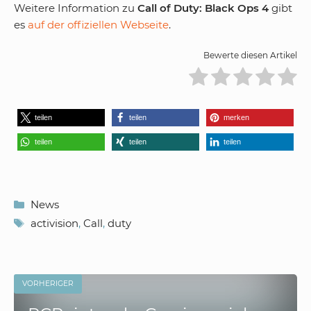
Weitere Information zu
Call of Duty: Black Ops 4
gibt
es
auf der offiziellen Webseite
.
Bewerte diesen Artikel
teilen
teilen
merken
teilen
teilen
teilen
Kategorien
News
Schlagwörter
activision
,
Call
,
duty
VORHERIGER