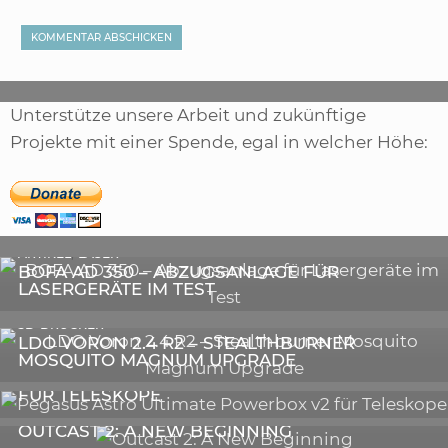
Unterstütze unsere Arbeit und zukünftige
Projekte mit einer Spende, egal in welcher Höhe:
,
ARTIKEL
SONSTIGE
,
ARTIKEL
LASER
DIE BEDEUTENDSTEN SCHRITTE ZUR
BOFA AD 350 – ABZUGSANLAGE FÜR
ERFOLGREICHEN MARKENBILDUNG IN DER
LASERGERÄTE IM TEST
DIGITALEN ÄRA
3D-DRUCKER
LDO VORON 2.4 R2 – STEALTHBURNER
MOSQUITO MAGNUM UPGRADE
ASTRONOMIE
PEGASUS ASTRO ULTIMATE POWERBOX V2
FÜR TELESKOPE
GALERIE
OUTCAST 2: A NEW BEGINNING
VIDEOS