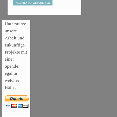
Unterstütze
unsere
Arbeit und
zukünftige
Projekte mit
einer
Spende,
egal in
welcher
Höhe:
,
ARTIKEL
SONSTIGE
,
ARTIKEL
DIE
LASER
BEDEUTENDSTEN