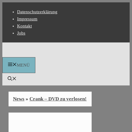
Zum
Datenschutzerklärung
Inhalt
Impressum
springen
Kontakt
Jobs
MENÜ
News
»
Crank – DVD zu verlosen!