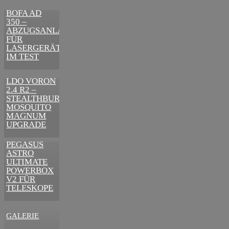
SCHRITTE
BOFA AD
ZUR
350 –
ERFOLGREICHEN
ABZUGSANLAGE
MARKENBILDUNG
FÜR
IN DER
LASERGERÄTE
DIGITALEN
IM TEST
ÄRA
3D-DRUCKER
LDO VORON
2.4 R2 –
STEALTHBURNER
MOSQUITO
MAGNUM
UPGRADE
ASTRONOMIE
PEGASUS
ASTRO
ULTIMATE
POWERBOX
V2 FÜR
TELESKOPE
GALERIE
VIDEOS