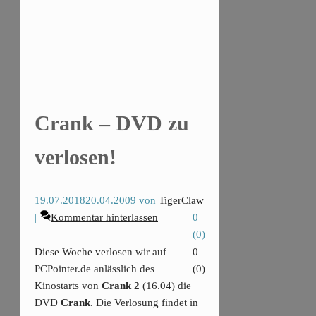
Crank – DVD zu
verlosen!
19.07.2018
20.04.2009
von
TigerClaw
Kommentar hinterlassen
0
(
0
)
Diese Woche verlosen wir auf
0
PCPointer.de anlässlich des
(
0
)
Kinostarts von
Crank 2
(16.04) die
DVD
Crank
.
Die Verlosung findet in