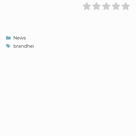
Kategorien
News
Schlagwörter
brandhei