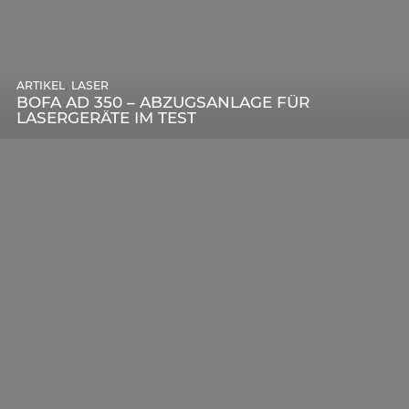
,
ARTIKEL
SONSTIGE
,
ARTIKEL
LASER
DIE BEDEUTENDSTEN SCHRITTE ZUR
BOFA AD 350 – ABZUGSANLAGE FÜR
ERFOLGREICHEN MARKENBILDUNG IN DER
LASERGERÄTE IM TEST
DIGITALEN ÄRA