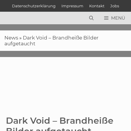
Zum
Datenschutzerklärung
Impressum
Kontakt
Jobs
Inhalt
springen
MENÜ
News
»
Dark Void – Brandheiße Bilder
aufgetaucht
Dark Void – Brandheiße