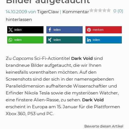
Bilder aufgetaucht
0
(
0
)
14.10.2009
von
TigerClaw
Kommentar
hinterlassen
teilen
teilen
merken
teilen
teilen
teilen
Zu
Capcoms
Sci-Fi-Actiontitel
Dark Void
sind
brandneue Bilder aufgetaucht, die wir Ihnen
keinesfalls vorenthalten möchten. Auf den
Screenshots sind der sich in der namensgebenden
Paralleldimension aufhaltende Wissenschaftler und
Erfinder Nikola Tesla sowie die mysteriösen Watcher,
eine finstere Alien-Rasse, zu sehen.
Dark Void
erscheint in Europa am 15. Januar für die Plattformen
Xbox 360, PS3 und PC.
Bewerte diesen Artikel