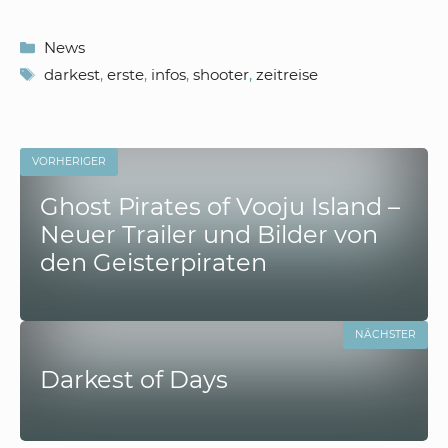
Kategorien
News
Schlagwörter
darkest
,
erste
,
infos
,
shooter
,
zeitreise
VORHERIGER
Ghost Pirates of Vooju Island –
Neuer Trailer und Bilder von
den Geisterpiraten
NÄCHSTER
Darkest of Days