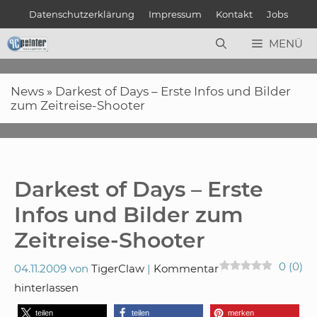
Zum
Datenschutzerklärung
Impressum
Kontakt
Jobs
Inhalt
springen
MENÜ
News
»
Darkest of Days – Erste Infos und Bilder
zum Zeitreise-Shooter
Darkest of Days – Erste
Infos und Bilder zum
Zeitreise-Shooter
0
(
0
)
04.11.2009
von
TigerClaw
Kommentar
hinterlassen
teilen
teilen
merken