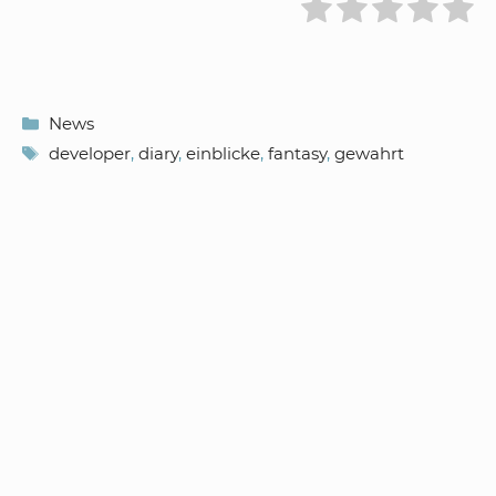
Kategorien
News
Schlagwörter
developer
,
diary
,
einblicke
,
fantasy
,
gewahrt