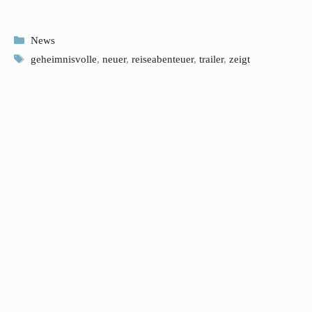
Kategorien
News
Schlagwörter
geheimnisvolle
,
neuer
,
reiseabenteuer
,
trailer
,
zeigt