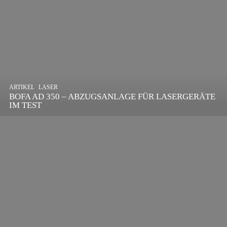
,
ARTIKEL
SONSTIGE
,
ARTIKEL
LASER
DIE BEDEUTENDSTEN SCHRITTE ZUR
BOFA AD 350 – ABZUGSANLAGE FÜR LASERGERÄTE
ERFOLGREICHEN MARKENBILDUNG IN DER
IM TEST
DIGITALEN ÄRA