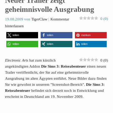
Neuer Trailer zeigt
geheimnisvolle Ausgrabung
0
(
0
)
19.08.2009
von
TigerClaw
Kommentar
hinterlassen
teilen
teilen
merken
teilen
teilen
teilen
Electronic Arts
hat zum kürzlich
0
(
0
)
angekündigten Addon
Die Sims 3: Reiseabenteuer
einen neuen
Trailer veröffentlicht, der Sie auf eine geheimnisvolle
Ausgrabung im alten Ägypten entführt. Neue Bilder dazu finden
Sie wie gewohnt in unserem "Screenshot-Bereich".
Die Sims 3:
Reiseabenteuer
befindet sich derzeit noch in Entwicklung und
erscheint in Deutschland am 19. November 2009.