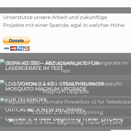
Unterstütze unsere Arbeit und zukünftige
Projekte mit einer Spende, egal in welcher Höhe:
,
ARTIKEL
SONSTIGE
,
ARTIKEL
LASER
DIE BEDEUTENDSTEN SCHRITTE ZUR
BOFA AD 350 – ABZUGSANLAGE FÜR
ERFOLGREICHEN MARKENBILDUNG IN DER
LASERGERÄTE IM TEST
DIGITALEN ÄRA
3D-DRUCKER
LDO VORON 2.4 R2 – STEALTHBURNER
MOSQUITO MAGNUM UPGRADE
ASTRONOMIE
PEGASUS ASTRO ULTIMATE POWERBOX V2
FÜR TELESKOPE
GALERIE
OUTCAST 2: A NEW BEGINNING
VIDEOS
Outcast 2: A New Beginning Trailer [STEAM]