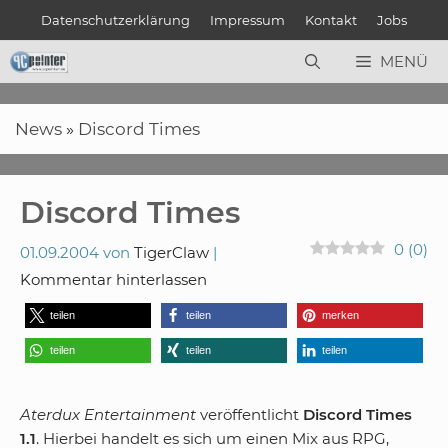
Zum
Datenschutzerklärung
Impressum
Kontakt
Jobs
Inhalt
springen
MENÜ
News
»
Discord Times
Discord Times
0
(
0
)
01.09.2004
von
TigerClaw
Kommentar hinterlassen
teilen
teilen
merken
teilen
teilen
teilen
Aterdux Entertainment
veröffentlicht
Discord Times
1.1
. Hierbei handelt es sich um einen Mix aus RPG,