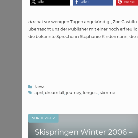
teilen
teilen
merken
dtp
hat vor wenigen Tagen angekündigt, Zoe Castillo
überrascht uns der Publisher mit einer noch erfreuli
die bekannte Sprecherin Stephanie Kindermann, die si
Kategorien
News
Schlagwörter
april
,
dreamfall
,
journey
,
longest
,
stimme
VORHERIGER
Skispringen Winter 2006 –