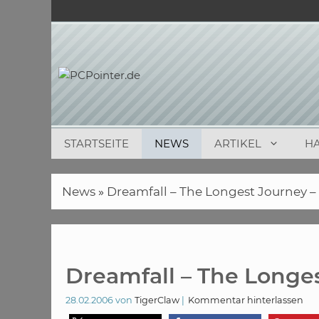
Zum
Inhalt
springen
STARTSEITE
NEWS
ARTIKEL
H
News
»
Dreamfall – The Longest Journey –
Dreamfall – The Longes
28.02.2006
von
TigerClaw
Kommentar hinterlassen