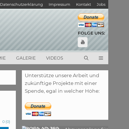
Datenschutzerklärung
Impressum
Kontakt
Jobs
FOLGE UNS:
IE
GALERIE
VIDEOS
Unterstütze unsere Arbeit und
zukünftige Projekte mit einer
Spende, egal in welcher Höhe:
0
(
0
)
,
ARTIKEL
LASER
,
ARTIKEL
SONSTIGE
BOFA AD 350 –