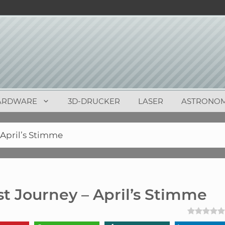
ARDWARE
3D-DRUCKER
LASER
ASTRONOM
 April’s Stimme
t Journey – April’s Stimme