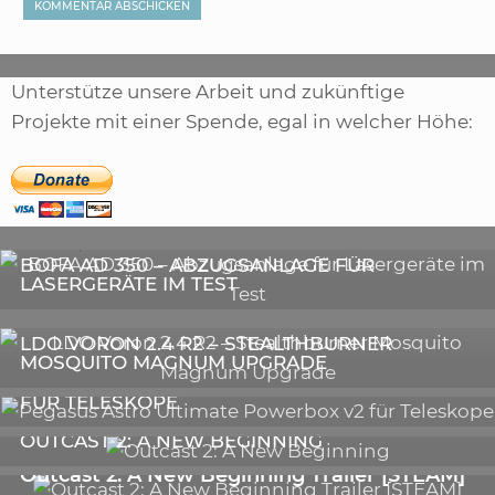
Unterstütze unsere Arbeit und zukünftige
Projekte mit einer Spende, egal in welcher Höhe:
,
ARTIKEL
SONSTIGE
,
ARTIKEL
LASER
DIE BEDEUTENDSTEN SCHRITTE ZUR
BOFA AD 350 – ABZUGSANLAGE FÜR
ERFOLGREICHEN MARKENBILDUNG IN DER
LASERGERÄTE IM TEST
DIGITALEN ÄRA
3D-DRUCKER
LDO VORON 2.4 R2 – STEALTHBURNER
MOSQUITO MAGNUM UPGRADE
ASTRONOMIE
PEGASUS ASTRO ULTIMATE POWERBOX V2
FÜR TELESKOPE
GALERIE
OUTCAST 2: A NEW BEGINNING
VIDEOS
Outcast 2: A New Beginning Trailer [STEAM]