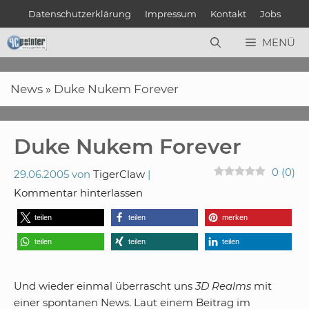
Zum
Datenschutzerklärung
Impressum
Kontakt
Jobs
Inhalt
springen
MENÜ
News
»
Duke Nukem Forever
Duke Nukem Forever
0
(
0
)
29.06.2005
von
TigerClaw
Kommentar hinterlassen
teilen
teilen
merken
teilen
teilen
teilen
Und wieder einmal überrascht uns
3D Realms
mit
einer spontanen News. Laut einem Beitrag im