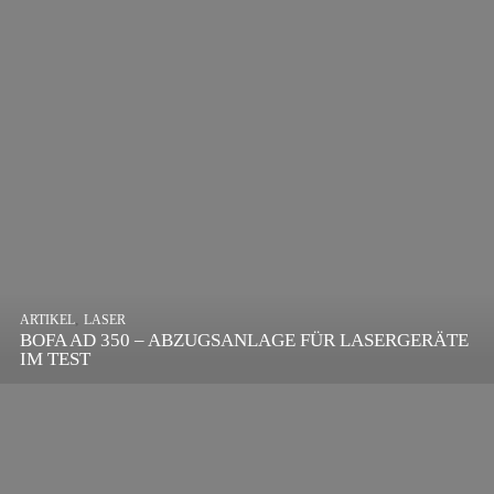
,
ARTIKEL
SONSTIGE
,
ARTIKEL
LASER
DIE BEDEUTENDSTEN SCHRITTE ZUR
BOFA AD 350 – ABZUGSANLAGE FÜR LASERGERÄTE
ERFOLGREICHEN MARKENBILDUNG IN DER
IM TEST
DIGITALEN ÄRA