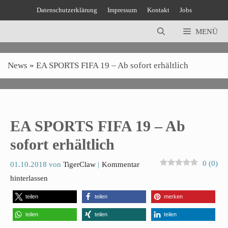
Zum
Datenschutzerklärung
Impressum
Kontakt
Jobs
Inhalt
springen
MENÜ
News
»
EA SPORTS FIFA 19 – Ab sofort erhältlich
EA SPORTS FIFA 19 – Ab
sofort erhältlich
0
(
0
)
01.10.2018
von
TigerClaw
Kommentar
hinterlassen
teilen
teilen
merken
teilen
teilen
teilen