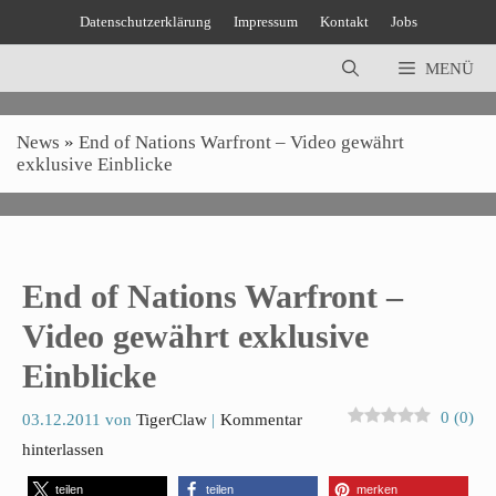
Zum
Datenschutzerklärung
Impressum
Kontakt
Jobs
Inhalt
springen
MENÜ
News
»
End of Nations Warfront – Video gewährt
exklusive Einblicke
End of Nations Warfront –
Video gewährt exklusive
Einblicke
0
(
0
)
03.12.2011
von
TigerClaw
Kommentar
hinterlassen
teilen
teilen
merken