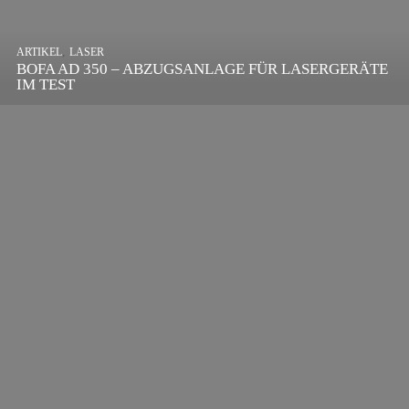
,
ARTIKEL
SONSTIGE
,
ARTIKEL
LASER
DIE BEDEUTENDSTEN SCHRITTE ZUR
BOFA AD 350 – ABZUGSANLAGE FÜR LASERGERÄTE
ERFOLGREICHEN MARKENBILDUNG IN DER
IM TEST
DIGITALEN ÄRA