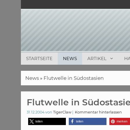
Zum
Inhalt
springen
STARTSEITE
NEWS
ARTIKEL
H
News
»
Flutwelle in Südostasien
Flutwelle in Südostasi
31.12.2004
von
TigerClaw
Kommentar hinterlassen
teilen
teilen
merken