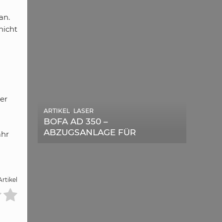
an.
nicht
er
,
ARTIKEL
LASER
,
ARTIKEL
SONSTIGE
BOFA AD 350 –
DIE BEDEUTENDSTEN
ABZUGSANLAGE FÜR
ahr
SCHRITTE ZUR
LASERGERÄTE IM TEST
ERFOLGREICHEN
MARKENBILDUNG IN DER
DIGITALEN ÄRA
rtikel