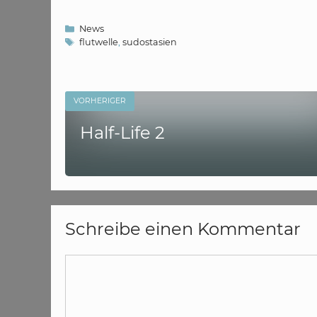
Kategorien
News
Schlagwörter
flutwelle
,
sudostasien
VORHERIGER
Half-Life 2
Schreibe einen Kommentar
Kommentar