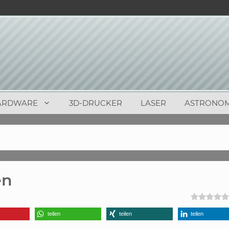
ARDWARE
3D-DRUCKER
LASER
ASTRONOM
en
teilen
teilen
teilen