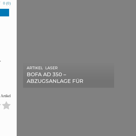
0
(
0
)
>
ARTIKEL
,
LASER
ARTIKEL
,
SONSTIGE
BOFA AD 350 –
DIE BEDEUTENDSTEN
ABZUGSANLAGE FÜR
SCHRITTE ZUR
LASERGERÄTE IM TEST
ERFOLGREICHEN
 Artikel
MARKENBILDUNG IN DER
DIGITALEN ÄRA