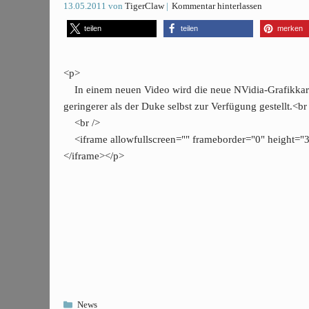
13.05.2011
von
TigerClaw
Kommentar hinterlassen
teilen
teilen
merken
<p>
In einem neuen Video wird die neue NVidia-Grafikkarte
geringerer als der Duke selbst zur Verfügung gestellt.<br
<br />
<iframe allowfullscreen="" frameborder="0" height=
</iframe></p>
Kategorien
News