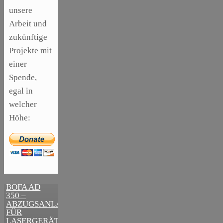
unsere
Arbeit und
zukünftige
Projekte mit
einer
Spende,
egal in
welcher
Höhe:
,
ARTIKEL
SONSTIGE
,
ARTIKEL
DIE
LASER
BEDEUTENDSTEN
SCHRITTE
BOFA AD
ZUR
350 –
ERFOLGREICHEN
ABZUGSANLAGE
MARKENBILDUNG
FÜR
IN DER
LASERGERÄTE