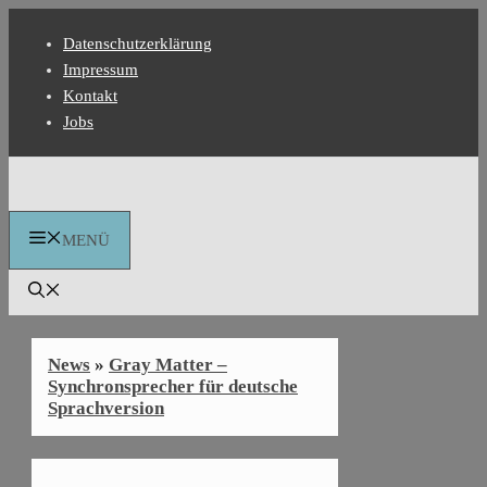
Zum
Datenschutzerklärung
Inhalt
Impressum
springen
Kontakt
Jobs
MENÜ
News
»
Gray Matter –
Synchronsprecher für deutsche
Sprachversion