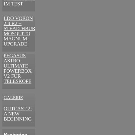
DIGITALEN
IM TEST
ÄRA
3D-DRUCKER
LDO VORON
2.4 R2 –
STEALTHBURNER
MOSQUITO
MAGNUM
UPGRADE
ASTRONOMIE
PEGASUS
ASTRO
ULTIMATE
POWERBOX
V2 FÜR
TELESKOPE
GALERIE
VIDEOS
OUTCAST 2:
A NEW
Outcast 2: A
BEGINNING
New
Beginning