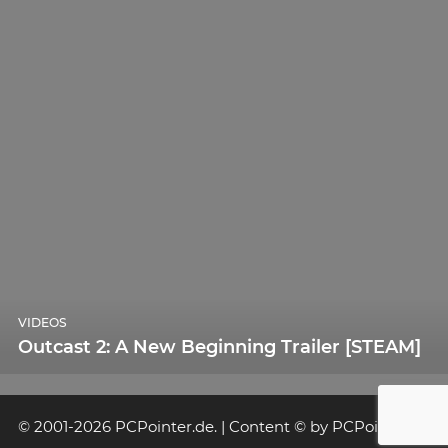
VIDEOS
Outcast 2: A New Beginning Trailer [STEAM]
© 2001-2026 PCPointer.de. | Content © by PCPointer.de