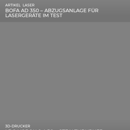
,
ARTIKEL
SONSTIGE
,
ARTIKEL
LASER
DIE BEDEUTENDSTEN SCHRITTE ZUR
BOFA AD 350 – ABZUGSANLAGE FÜR
ERFOLGREICHEN MARKENBILDUNG IN DER
LASERGERÄTE IM TEST
DIGITALEN ÄRA
3D-DRUCKER