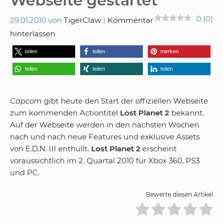
Webseite gestartet
0
(
0
)
29.01.2010
von
TigerClaw
Kommentar
hinterlassen
teilen
teilen
merken
teilen
teilen
teilen
Capcom
gibt heute den Start der offiziellen Webseite
zum kommenden Actiontitel
Lost Planet 2
bekannt.
Auf der Webseite werden in den nächsten Wochen
nach und nach neue Features und exklusive Assets
von E.D.N. III enthüllt.
Lost Planet 2
erscheint
voraussichtlich im 2. Quartal 2010 für Xbox 360, PS3
und PC.
Bewerte diesen Artikel