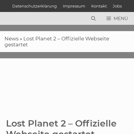
Zum
Datenschutzerklärung
Impressum
Kontakt
Jobs
Inhalt
springen
MENÜ
News
»
Lost Planet 2 – Offizielle Webseite
gestartet
Lost Planet 2 – Offizielle