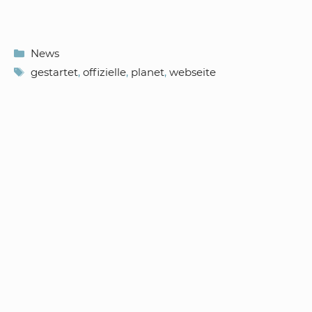
Kategorien
News
Schlagwörter
gestartet
,
offizielle
,
planet
,
webseite