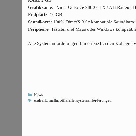
RAM
: 2 GB
Grafikkarte
: nVidia GeForce 9800 GTX / ATI Radeon H
Festplatte
: 10 GB
Soundkarte
: 100% DirectX 9.0c kompatible Soundkarte
Peripherie
: Tastatur und Maus oder Windows kompatib
Alle Systemanforderungen finden Sie bei den Kollegen
Kategorien
News
Schlagwörter
enthullt
,
mafia
,
offizielle
,
systemanforderungen