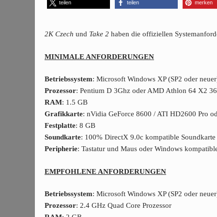
teilen
teilen
merken
2K Czech
und
Take 2
haben die offiziellen Systemanfor
MINIMALE ANFORDERUNGEN
Betriebssystem
: Microsoft Windows XP (SP2 oder neuer
Prozessor
: Pentium D 3Ghz oder AMD Athlon 64 X2 360
RAM
: 1.5 GB
Grafikkarte
: nVidia GeForce 8600 / ATI HD2600 Pro od
Festplatte
: 8 GB
Soundkarte
: 100% DirectX 9.0c kompatible Soundkarte
Peripherie
: Tastatur und Maus oder Windows kompatib
EMPFOHLENE ANFORDERUNGEN
Betriebssystem
: Microsoft Windows XP (SP2 oder neuer
Prozessor
: 2.4 GHz Quad Core Prozessor