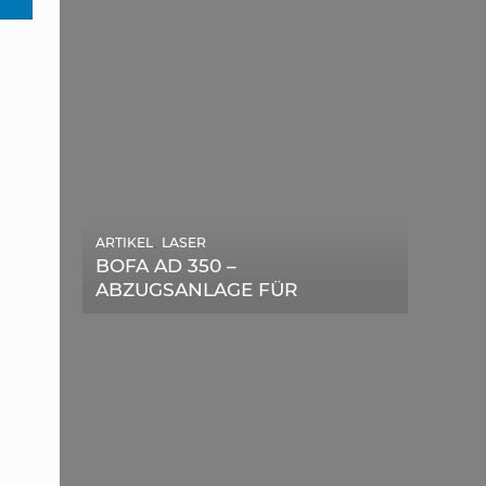
ARTIKEL
,
LASER
ARTIKEL
,
SONSTIGE
BOFA AD 350 –
DIE BEDEUTENDSTEN
ABZUGSANLAGE FÜR
SCHRITTE ZUR
LASERGERÄTE IM TEST
ERFOLGREICHEN
MARKENBILDUNG IN DER
DIGITALEN ÄRA