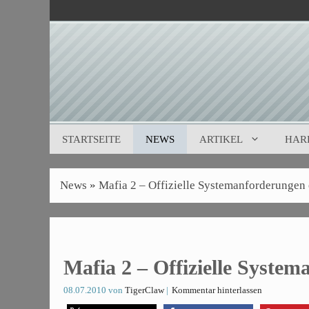
Zum
Inhalt
springen
STARTSEITE
NEWS
ARTIKEL
HAR
News
»
Mafia 2 – Offizielle Systemanforderungen 
Mafia 2 – Offizielle System
08.07.2010
von
TigerClaw
Kommentar hinterlassen