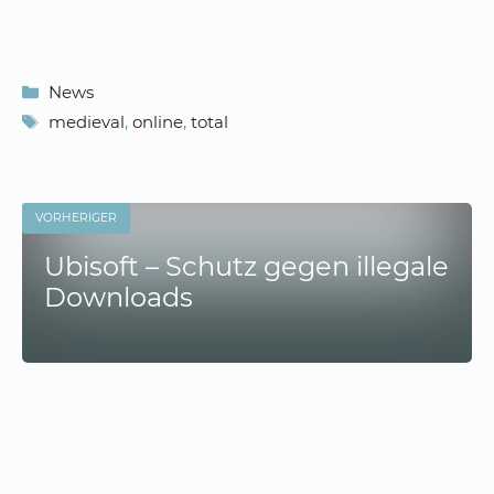
Kategorien
News
Schlagwörter
medieval
,
online
,
total
VORHERIGER
Ubisoft – Schutz gegen illegale
Downloads