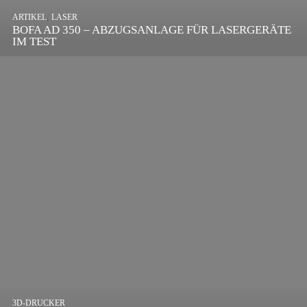
,
ARTIKEL
SONSTIGE
,
ARTIKEL
LASER
DIE BEDEUTENDSTEN SCHRITTE ZUR
BOFA AD 350 – ABZUGSANLAGE FÜR LASERGERÄTE
ERFOLGREICHEN MARKENBILDUNG IN DER
IM TEST
DIGITALEN ÄRA
3D-DRUCKER