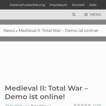
Zum
Datenschutzerklärung
Impressum
Kontakt
Jobs
Inhalt
springen
MENÜ
News
»
Medieval II: Total War – Demo ist online!
Medieval II: Total War –
Demo ist online!
0
(
0
)