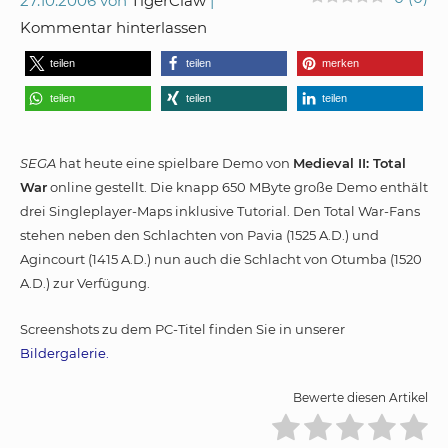
27.10.2006
von
TigerClaw
Kommentar hinterlassen
teilen
teilen
merken
teilen
teilen
teilen
SEGA
hat heute eine spielbare Demo von
Medieval II: Total
War
online gestellt. Die knapp 650 MByte große Demo enthält
drei Singleplayer-Maps inklusive Tutorial. Den Total War-Fans
stehen neben den Schlachten von Pavia (1525 A.D.) und
Agincourt (1415 A.D.) nun auch die Schlacht von Otumba (1520
A.D.) zur Verfügung.
Screenshots zu dem PC-Titel finden Sie in unserer
Bildergalerie
.
Bewerte diesen Artikel