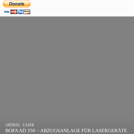
,
ARTIKEL
SONSTIGE
,
ARTIKEL
LASER
DIE BEDEUTENDSTEN SCHRITTE ZUR
BOFA AD 350 – ABZUGSANLAGE FÜR LASERGERÄTE
ERFOLGREICHEN MARKENBILDUNG IN DER