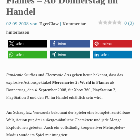
Flames – Ab Donnerstag im
Handel
0
(
0
)
02.09.2008
von
TigerClaw
Kommentar
hinterlassen
teilen
teilen
merken
teilen
teilen
teilen
Pandemic Studios
und
Electronic Arts
geben heute bekannt, dass das
explosive Actionspektakel
Mercenaries 2: World in Flames
ab
Donnerstag, den 4. September 2008, für Xbox 360, PlayStation 2,
PlayStation 3 und den PC im Handel erhältlich sein wird.
Am Schauplatz Venezuela bekommt der Spieler eine komplett zerstörbare
Welt, Action pur, drei außergewähnliche Charaktere und jede Menge
Explosionen geboten. Auch ein vollständig kooperativer Mehrspieler-
Modus wurde im Spiel mit integriert.