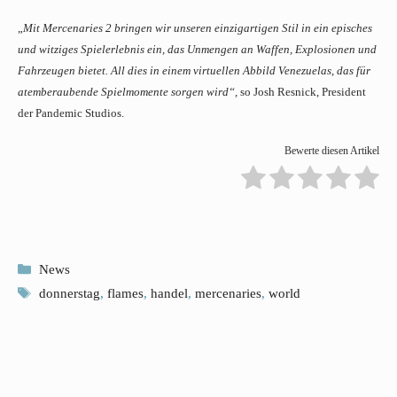
„
Mit Mercenaries 2 bringen wir unseren einzigartigen Stil in ein episches
und witziges Spielerlebnis ein, das Unmengen an Waffen, Explosionen und
Fahrzeugen bietet. All dies in einem virtuellen Abbild Venezuelas, das für
atemberaubende Spielmomente sorgen wird“,
so Josh Resnick, President
der Pandemic Studios.
Bewerte diesen Artikel
Kategorien
News
Schlagwörter
donnerstag
,
flames
,
handel
,
mercenaries
,
world