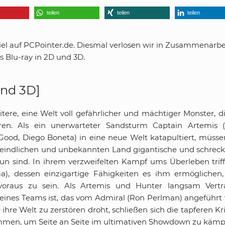
teilen
teilen
teilen
l auf PCPointer.de. Diesmal verlosen wir in Zusammenarbe
s Blu-ray in 2D und 3D.
und 3D]
tere, eine Welt voll gefährlicher und mächtiger Monster, di
eren. Als ein unerwarteter Sandsturm Captain Artemis (
n Good, Diego Boneta) in eine neue Welt katapultiert, müsse
m feindlichen und unbekannten Land gigantische und schreck
un sind. In ihrem verzweifelten Kampf ums Überleben triff
a), dessen einzigartige Fähigkeiten es ihm ermöglichen
voraus zu sein. Als Artemis und Hunter langsam Vert
l eines Teams ist, das vom Admiral (Ron Perlman) angeführt 
e ihre Welt zu zerstören droht, schließen sich die tapferen Kr
mmen, um Seite an Seite im ultimativen Showdown zu kämp