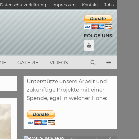
Datenschutzerklärung
Impressum
Kontakt
Jobs
FOLGE UNS:
IE
GALERIE
VIDEOS
Unterstütze unsere Arbeit und
zukünftige Projekte mit einer
Spende, egal in welcher Höhe:
,
ARTIKEL
LASER
,
ARTIKEL
SONSTIGE
BOFA AD 350 –