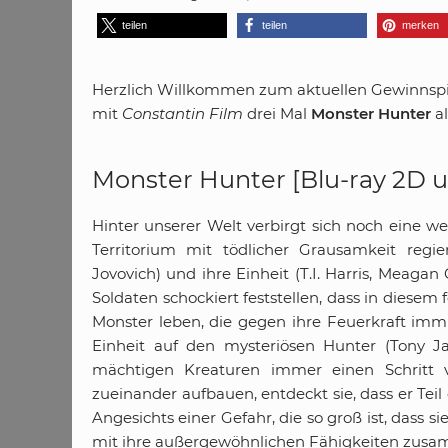
teilen
teilen
merken
Herzlich Willkommen zum aktuellen Gewinnspie
mit
Constantin Film
drei Mal
Monster Hunter
al
Monster Hunter [Blu-ray 2D 
Hinter unserer Welt verbirgt sich noch eine wei
Territorium mit tödlicher Grausamkeit regi
Jovovich) und ihre Einheit (T.I. Harris, Meaga
Soldaten schockiert feststellen, dass in diese
Monster leben, die gegen ihre Feuerkraft imm
Einheit auf den mysteriösen Hunter (Tony Ja
mächtigen Kreaturen immer einen Schritt 
zueinander aufbauen, entdeckt sie, dass er Tei
Angesichts einer Gefahr, die so groß ist, dass si
mit ihre außergewöhnlichen Fähigkeiten zusa