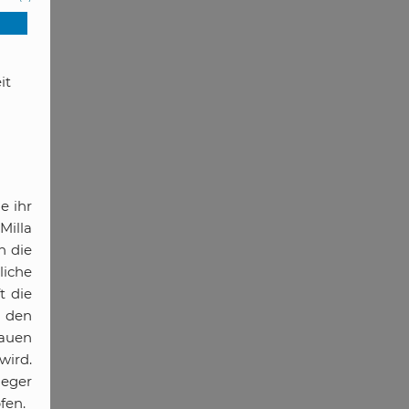
it
e ihr
Milla
n die
liche
t die
, den
rauen
wird.
ieger
fen.