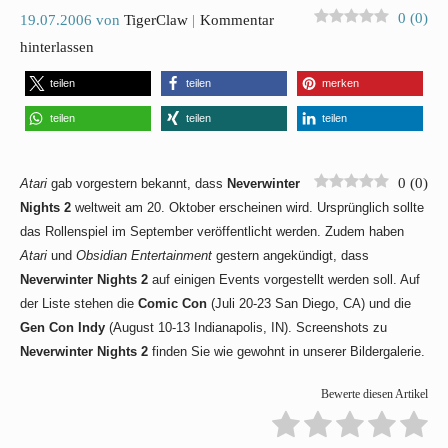
0
(
0
)
19.07.2006
von
TigerClaw
Kommentar
hinterlassen
teilen
teilen
merken
teilen
teilen
teilen
0
(
0
)
Atari
gab vorgestern bekannt, dass
Neverwinter
Nights 2
weltweit am 20. Oktober erscheinen wird. Ursprünglich sollte
das Rollenspiel im September veröffentlicht werden. Zudem haben
Atari
und
Obsidian Entertainment
gestern angekündigt, dass
Neverwinter Nights 2
auf einigen Events vorgestellt werden soll. Auf
der Liste stehen die
Comic Con
(Juli 20-23 San Diego, CA) und die
Gen Con Indy
(August 10-13 Indianapolis, IN). Screenshots zu
Neverwinter Nights 2
finden Sie wie gewohnt in unserer Bildergalerie.
Bewerte diesen Artikel