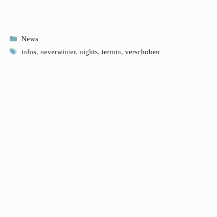
Kategorien
News
Schlagwörter
infos
,
neverwinter
,
nights
,
termin
,
verschoben