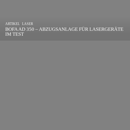
,
ARTIKEL
SONSTIGE
,
ARTIKEL
LASER
DIE BEDEUTENDSTEN SCHRITTE ZUR
BOFA AD 350 – ABZUGSANLAGE FÜR LASERGERÄTE
ERFOLGREICHEN MARKENBILDUNG IN DER
IM TEST
DIGITALEN ÄRA