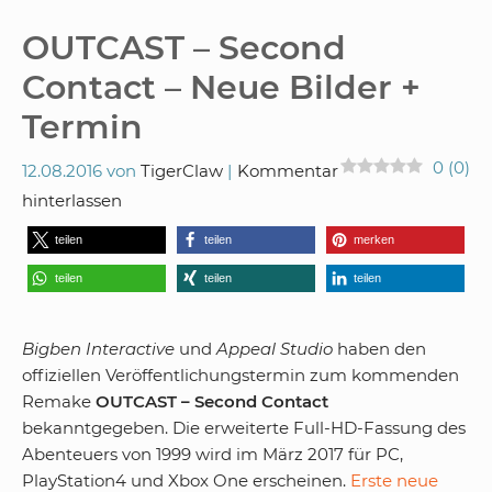
OUTCAST – Second
Contact – Neue Bilder +
Termin
0
(
0
)
12.08.2016
von
TigerClaw
Kommentar
hinterlassen
teilen
teilen
merken
teilen
teilen
teilen
Bigben Interactive
und
Appeal Studio
haben den
offiziellen Veröffentlichungstermin zum kommenden
Remake
OUTCAST – Second Contact
bekanntgegeben. Die erweiterte Full-HD-Fassung des
Abenteuers von 1999 wird im März 2017 für PC,
PlayStation4 und Xbox One erscheinen.
Erste neue