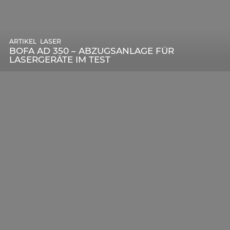
,
ARTIKEL
SONSTIGE
,
ARTIKEL
LASER
DIE BEDEUTENDSTEN SCHRITTE ZUR
BOFA AD 350 – ABZUGSANLAGE FÜR
ERFOLGREICHEN MARKENBILDUNG IN DER
LASERGERÄTE IM TEST
DIGITALEN ÄRA