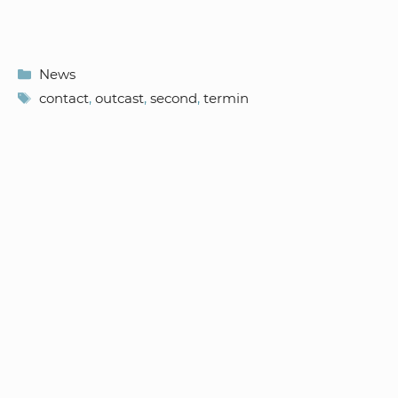
Kategorien
News
Schlagwörter
contact
,
outcast
,
second
,
termin