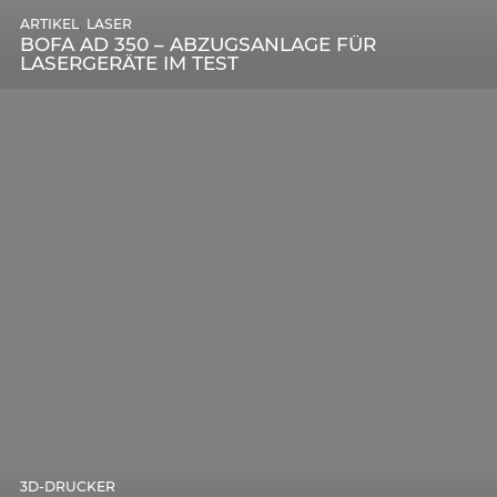
,
ARTIKEL
SONSTIGE
,
ARTIKEL
LASER
DIE BEDEUTENDSTEN SCHRITTE ZUR
BOFA AD 350 – ABZUGSANLAGE FÜR
ERFOLGREICHEN MARKENBILDUNG IN DER
LASERGERÄTE IM TEST
DIGITALEN ÄRA
3D-DRUCKER