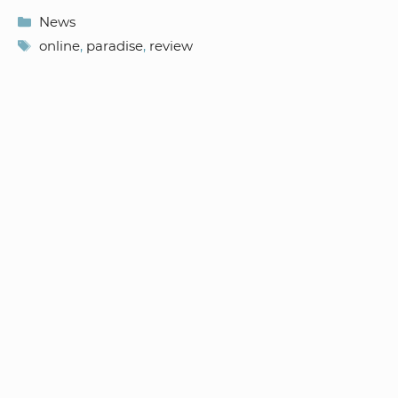
Kategorien
News
Schlagwörter
online
,
paradise
,
review