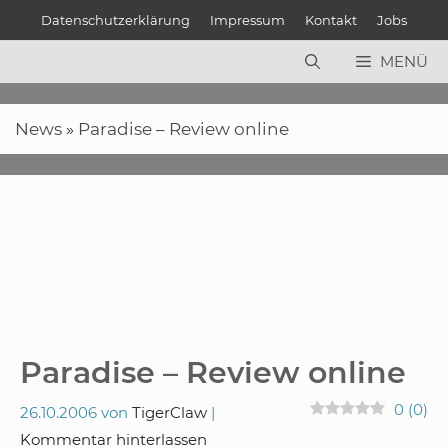
Zum
Datenschutzerklärung
Impressum
Kontakt
Jobs
Inhalt
springen
MENÜ
News
»
Paradise – Review online
Paradise – Review online
0
(
0
)
26.10.2006
von
TigerClaw
Kommentar hinterlassen