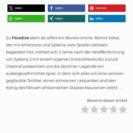
teilen
teilen
merken
teilen
teilen
teilen
Zu
Paradise
steht ab sofort ein Review online. Benoit Sokal,
der mit Amerzone und Syberia viele Spieler weltweit
begeistert hat, meldet sich 2 Jahre nach der Veröffentlichung
von Syberia 2 mit einem eigenen Entwicklerstudio zurück.
Diesmal präsentiert uns die Zeichner-Legende ein
außergewöhnliches Spiel, in dem sich alles um eine verloren
geglaubte Tochter, einen schwarzen Leoparden und den
König des fiktiven afrikanischen Staates Mauranien dreht. …
Bewerte diesen Artikel