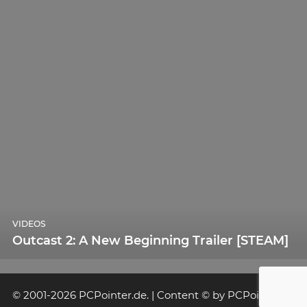
VIDEOS
Outcast 2: A New Beginning Trailer [STEAM]
© 2001-2026 PCPointer.de. | Content © by PCPointer.de