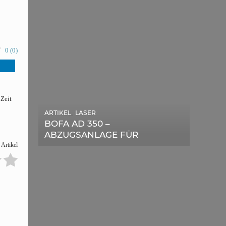
0
(
0
)
 Zeit
ARTIKEL
,
LASER
ARTIKEL
,
SONSTIGE
BOFA AD 350 –
DIE BEDEUTENDSTEN
ABZUGSANLAGE FÜR
SCHRITTE ZUR
LASERGERÄTE IM TEST
 Artikel
ERFOLGREICHEN
MARKENBILDUNG IN DER
DIGITALEN ÄRA