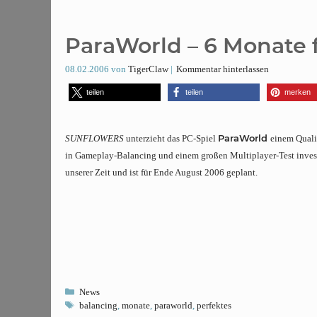
ParaWorld – 6 Monate 
08.02.2006
von
TigerClaw
Kommentar hinterlassen
teilen
teilen
merken
ParaWorld
SUNFLOWERS
unterzieht das PC-Spiel
einem Quali
in Gameplay-Balancing und einem großen Multiplayer-Test investi
unserer Zeit und ist für Ende August 2006 geplant.
Kategorien
News
Schlagwörter
balancing
,
monate
,
paraworld
,
perfektes