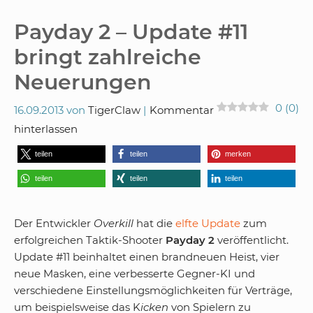
Payday 2 – Update #11
bringt zahlreiche
Neuerungen
0
(
0
)
16.09.2013
von
TigerClaw
Kommentar
hinterlassen
teilen
teilen
merken
teilen
teilen
teilen
Der Entwickler
Overkill
hat die
elfte Update
zum
erfolgreichen Taktik-Shooter
Payday 2
veröffentlicht.
Update #11 beinhaltet einen brandneuen Heist, vier
neue Masken, eine verbesserte Gegner-KI und
verschiedene Einstellungsmöglichkeiten für Verträge,
um beispielsweise das K
icken
von Spielern zu