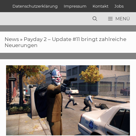
Zum
Datenschutzerklärung
Impressum
Kontakt
Jobs
Inhalt
springen
MENÜ
News
»
Payday 2 – Update #11 bringt zahlreiche
Neuerungen