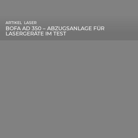
,
ARTIKEL
SONSTIGE
,
ARTIKEL
LASER
DIE BEDEUTENDSTEN SCHRITTE ZUR
BOFA AD 350 – ABZUGSANLAGE FÜR
ERFOLGREICHEN MARKENBILDUNG IN DER
LASERGERÄTE IM TEST
DIGITALEN ÄRA