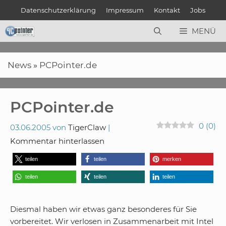
Zum
Datenschutzerklärung
Impressum
Kontakt
Jobs
Inhalt
springen
MENÜ
News
»
PCPointer.de
PCPointer.de
0
(
0
)
03.06.2005
von
TigerClaw
Kommentar hinterlassen
teilen
teilen
merken
teilen
teilen
teilen
Diesmal haben wir etwas ganz besonderes für Sie
vorbereitet. Wir verlosen in Zusammenarbeit mit Intel