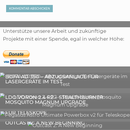
Unterstütze unsere Arbeit und zukünftige
Projekte mit einer Spende, egal in welcher Höhe:
,
ARTIKEL
SONSTIGE
,
ARTIKEL
LASER
DIE BEDEUTENDSTEN SCHRITTE ZUR
BOFA AD 350 – ABZUGSANLAGE FÜR
ERFOLGREICHEN MARKENBILDUNG IN DER
LASERGERÄTE IM TEST
DIGITALEN ÄRA
3D-DRUCKER
LDO VORON 2.4 R2 – STEALTHBURNER
MOSQUITO MAGNUM UPGRADE
ASTRONOMIE
PEGASUS ASTRO ULTIMATE POWERBOX V2
FÜR TELESKOPE
GALERIE
OUTCAST 2: A NEW BEGINNING
VIDEOS