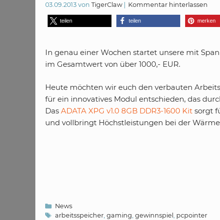
03.09.2013
von
TigerClaw
Kommentar hinterlassen
teilen
teilen
merken
In genau einer Wochen startet unsere mit Spa
im Gesamtwert von über 1000,- EUR.
Heute möchten wir euch den verbauten Arbeitss
für ein innovatives Modul entschieden, das du
Das
ADATA XPG v1.0 8GB DDR3-1600 Kit
sorgt f
und vollbringt Höchstleistungen bei der Wärme
Kategorien
News
Schlagwörter
arbeitsspeicher
,
gaming
,
gewinnspiel
,
pcpointer