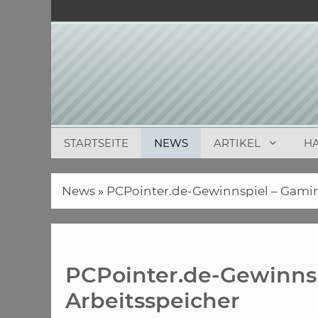
Zum
Inhalt
springen
STARTSEITE
NEWS
ARTIKEL
H
News
»
PCPointer.de-Gewinnspiel – Gamin
PCPointer.de-Gewinnsp
Arbeitsspeicher