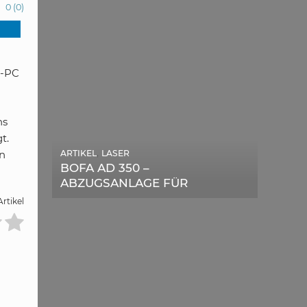
0
(
0
)
g-PC
ns
t.
,
rn
ARTIKEL
LASER
,
ARTIKEL
SONSTIGE
BOFA AD 350 –
DIE BEDEUTENDSTEN
ABZUGSANLAGE FÜR
SCHRITTE ZUR
LASERGERÄTE IM TEST
rtikel
ERFOLGREICHEN
MARKENBILDUNG IN DER
DIGITALEN ÄRA