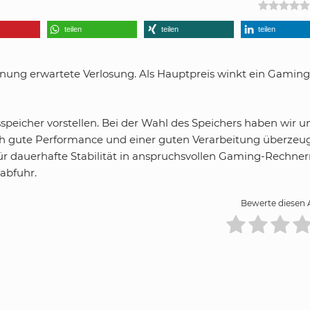
teilen
teilen
teilen
nnung erwartete Verlosung. Als Hauptpreis winkt ein Gamin
peicher vorstellen. Bei der Wahl des Speichers haben wir u
rch gute Performance und einer guten Verarbeitung überzeug
ür dauerhafte Stabilität in anspruchsvollen Gaming-Rechne
abfuhr.
Bewerte diesen A