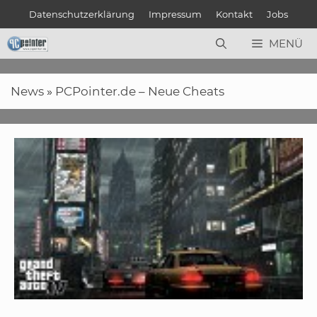
Zum
Datenschutzerklärung
Impressum
Kontakt
Jobs
Inhalt
springen
MENÜ
News
»
PCPointer.de – Neue Cheats