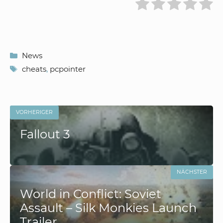
Kategorien
News
Schlagwörter
cheats
,
pcpointer
VORHERIGER
Fallout 3
NÄCHSTER
World in Conflict: Soviet
Assault – Silk Monkies Launch
Trailer