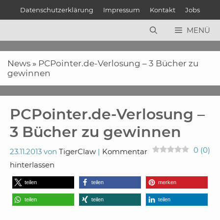
Zum
Datenschutzerklärung
Impressum
Kontakt
Jobs
Inhalt
springen
MENÜ
News
»
PCPointer.de-Verlosung – 3 Bücher zu
gewinnen
PCPointer.de-Verlosung –
3 Bücher zu gewinnen
0
(
0
)
23.11.2013
von
TigerClaw
Kommentar
hinterlassen
teilen
teilen
merken
teilen
teilen
teilen