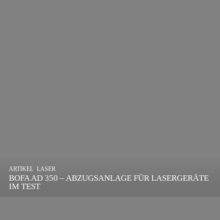
,
ARTIKEL
SONSTIGE
,
ARTIKEL
LASER
DIE BEDEUTENDSTEN SCHRITTE ZUR
BOFA AD 350 – ABZUGSANLAGE FÜR LASERGERÄTE
ERFOLGREICHEN MARKENBILDUNG IN DER
IM TEST
DIGITALEN ÄRA