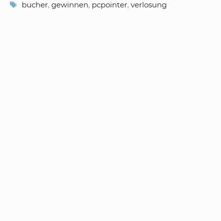
Schlagwörter
bucher
,
gewinnen
,
pcpointer
,
verlosung