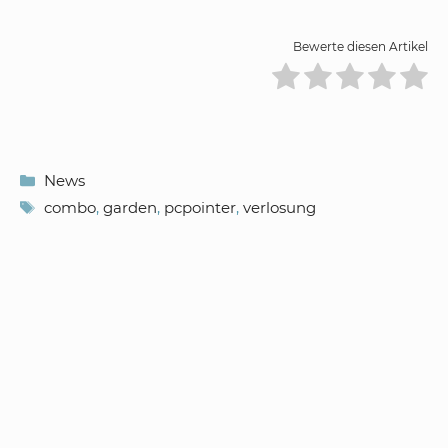
Bewerte diesen Artikel
Kategorien
News
Schlagwörter
combo
,
garden
,
pcpointer
,
verlosung