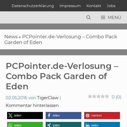
Zum
Datenschutzerklärung
Impressum
Kontakt
Jobs
Inhalt
springen
MENÜ
News
»
PCPointer.de-Verlosung – Combo Pack
Garden of Eden
PCPointer.de-Verlosung –
Combo Pack Garden of
Eden
0
(
0
)
02.05.2016
von
TigerClaw
Kommentar hinterlassen
teilen
teilen
merken
teilen
teilen
teilen