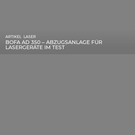
,
ARTIKEL
SONSTIGE
,
ARTIKEL
LASER
DIE BEDEUTENDSTEN SCHRITTE ZUR
BOFA AD 350 – ABZUGSANLAGE FÜR
ERFOLGREICHEN MARKENBILDUNG IN DER
LASERGERÄTE IM TEST
DIGITALEN ÄRA